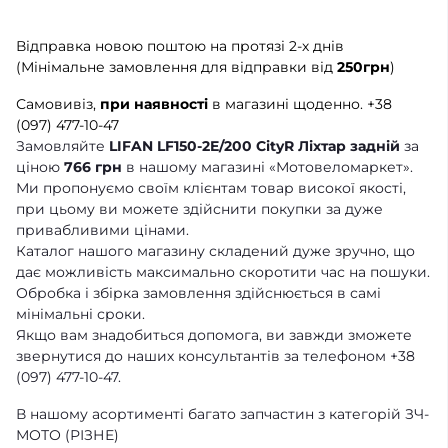
Відправка новою поштою на протязі 2-х днів
(Мінімальне замовлення для відправки від
250грн
)
Самовивіз,
при наявності
в магазині щоденно.
+38
(097) 477-10-47
Замовляйте
LIFAN LF150-2E/200 CityR Ліхтар задній
за
ціною
766 грн
в нашому магазині «Мотовеломаркет».
Ми пропонуємо своїм клієнтам товар високої якості,
при цьому ви можете здійснити покупки за дуже
привабливими цінами.
Каталог нашого магазину складений дуже зручно, що
дає можливість максимально скоротити час на пошуки.
Обробка і збірка замовлення здійснюється в самі
мінімальні сроки.
Якщо вам знадобиться допомога, ви завжди зможете
звернутися до наших консультантів за телефоном +38
(097) 477-10-47.
В нашому асортименті багато запчастин з категорій ЗЧ-
МОТО (РІЗНЕ)