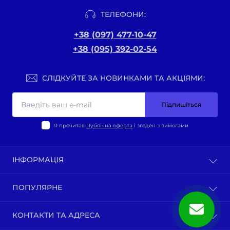
ТЕЛЕФОНИ:
+38 (097) 477-10-47
+38 (095) 392-02-54
СЛІДКУЙТЕ ЗА НОВИНКАМИ ТА АКЦІЯМИ:
Підпишіться
Я прочитав
Публічна оферта
і згоден з вимогами
ІНФОРМАЦІЯ
Оплата та доставка
ПОПУЛЯРНЕ
Політика конфіденційності
Публічна оферта
ВЕЛО-ТОВАРИ
КОНТАКТИ ТА АДРЕСА
Про нас
Запчастини мотоциклів китай
Зворотній зв’язок