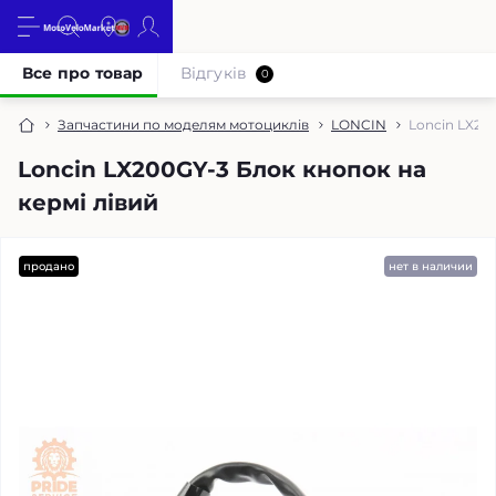
Все про товар
Відгуків
0
Запчастини по моделям мотоциклів
LONCIN
Loncin LX20
Loncin LX200GY-3 Блок кнопок на
кермі лівий
продано
нет в наличии