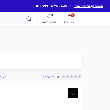
+38 (097) 477-10-47
Замовити дзвінок
0
0
закладки
кошик
итай
Відгуки:
0