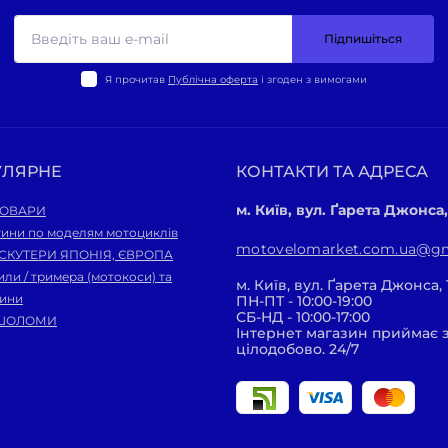
Підпишіться
Я прочитав
Публічна оферта
і згоден з вимогами
УЛЯРНЕ
КОНТАКТИ ТА АДРЕСА
м. Київ, вул. Ґарета Джонса,
ТОВАРИ
тини по моделям мотоциклів
motovelomarket.com.ua@gm
 СКУТЕРИ ЯПОНІЯ, ЄВРОПА
ли / тримера (мотокоси) та
м. Київ, вул. Ґарета Джонса, 
тини
ПН-ПТ - 10:00-19:00
СБ-НД - 10:00-17:00
ШОЛОМИ
Інтернет магазин приймає
цілодобово. 24/7