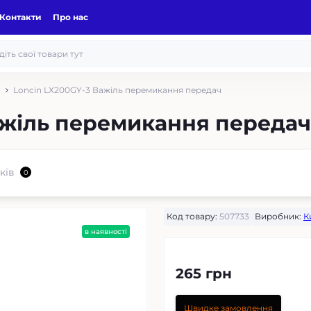
Контакти
Про нас
Loncin LX200GY-3 Важіль перемикання передач
ажіль перемикання передач
ків
0
Код товару:
507733
Виробник:
К
в наявності
265 грн
Швидке замовлення