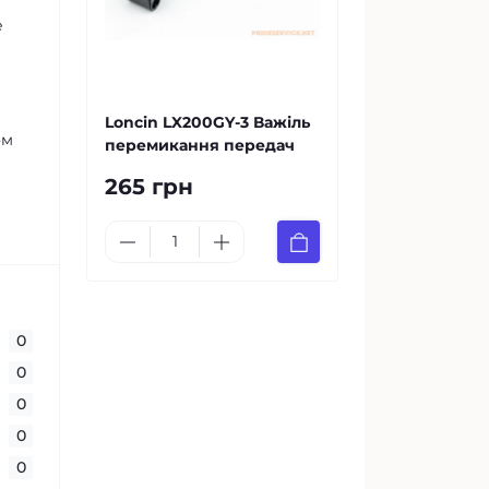
е
Loncin LX200GY-3 Важіль
ом
перемикання передач
265 грн
0
0
0
0
0