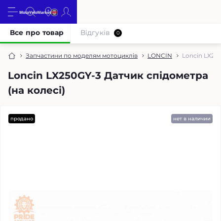
Все про товар
Відгуків
0
Запчастини по моделям мотоциклів
LONCIN
Loncin LX250
Loncin LX250GY-3 Датчик спідометра
(на колесі)
продано
нет в наличии