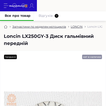
Все про товар
Відгуків
0
Запчастини по моделям мотоциклів
LONCIN
Loncin LX25
Loncin LX250GY-3 Диск гальмівний
передній
продано
нет в наличии