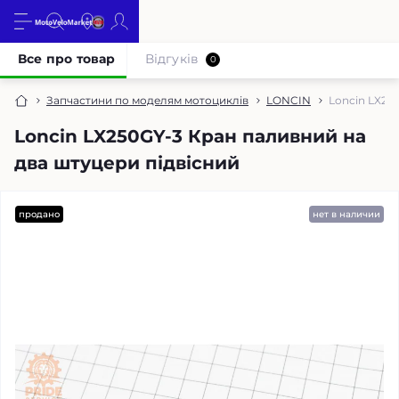
Все про товар
Відгуків
0
Запчастини по моделям мотоциклів
LONCIN
Loncin LX25
Loncin LX250GY-3 Кран паливний на
два штуцери підвісний
продано
нет в наличии