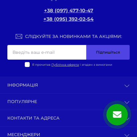
+38 (097) 477-10-47
+38 (095) 392-02-54
СЛІДКУЙТЕ ЗА НОВИНКАМИ ТА АКЦІЯМИ:
Підпишіться
Я прочитав
Публічна оферта
і згоден з вимогами
ІНФОРМАЦІЯ
Оплата та доставка
ПОПУЛЯРНЕ
Політика конфіденційності
Публічна оферта
ВЕЛО-ТОВАРИ
КОНТАКТИ ТА АДРЕСА
Про нас
Запчастини по моделям мотоциклів
Зворотній зв’язок
Зап-ни СКУТЕРИ ЯПОНІЯ, ЄВРОПА
м. Київ, вул. Ґарета Джонса, 1
Карта сайту
МЕСЕНДЖЕРИ
Бензопили / тримера (мотокоси) та запчастини