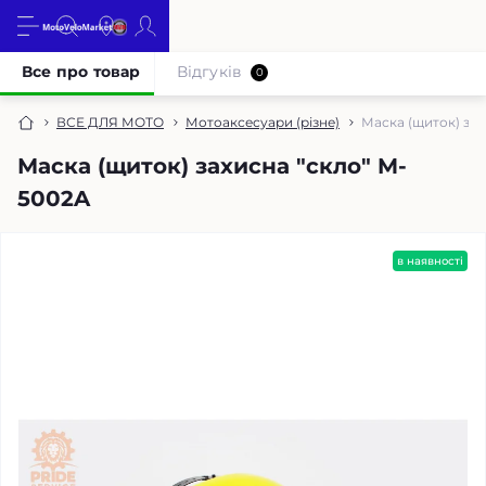
Все про товар
Відгуків
0
ВСЕ ДЛЯ МОТО
Мотоаксесуари (різне)
Маска (щиток) зах
Маска (щиток) захисна "скло" M-
5002A
в наявності