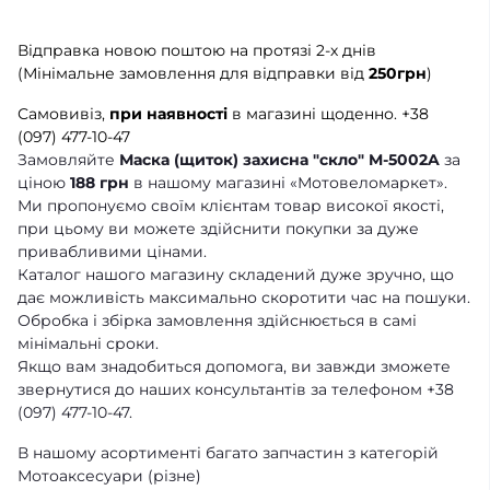
Відправка новою поштою на протязі 2-х днів
(Мінімальне замовлення для відправки від
250грн
)
Самовивіз,
при наявності
в магазині щоденно.
+38
(097) 477-10-47
Замовляйте
Маска (щиток) захисна "скло" M-5002A
за
ціною
188 грн
в нашому магазині «Мотовеломаркет».
Ми пропонуємо своїм клієнтам товар високої якості,
при цьому ви можете здійснити покупки за дуже
привабливими цінами.
Каталог нашого магазину складений дуже зручно, що
дає можливість максимально скоротити час на пошуки.
Обробка і збірка замовлення здійснюється в самі
мінімальні сроки.
Якщо вам знадобиться допомога, ви завжди зможете
звернутися до наших консультантів за телефоном +38
(097) 477-10-47.
В нашому асортименті багато запчастин з категорій
Мотоаксесуари (різне)