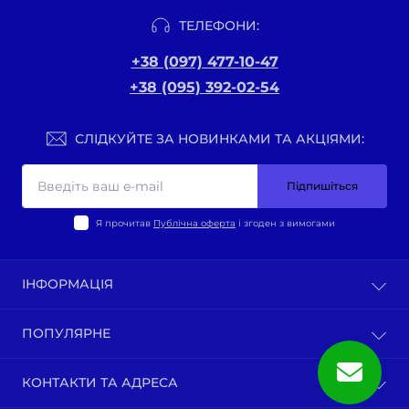
ТЕЛЕФОНИ:
+38 (097) 477-10-47
+38 (095) 392-02-54
СЛІДКУЙТЕ ЗА НОВИНКАМИ ТА АКЦІЯМИ:
Підпишіться
Я прочитав
Публічна оферта
і згоден з вимогами
ІНФОРМАЦІЯ
Оплата та доставка
ПОПУЛЯРНЕ
Політика конфіденційності
Публічна оферта
ВЕЛО-ТОВАРИ
КОНТАКТИ ТА АДРЕСА
Про нас
Запчастини по моделям мотоциклів
Зворотній зв’язок