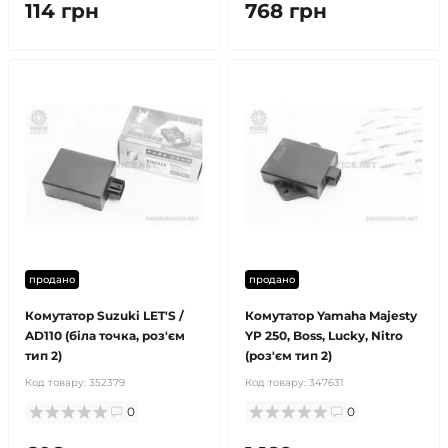
114 грн
768 грн
продано
продано
Комутатор Suzuki LET'S /
Комутатор Yamaha Majesty
AD110 (біла точка, роз'єм
YP 250, Boss, Lucky, Nitro
тип 2)
(роз'єм тип 2)
Код товару:
352379
Код товару:
347631
0
0