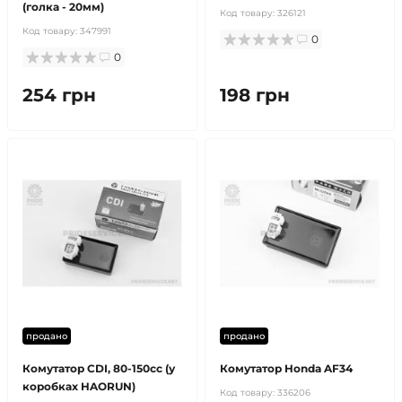
(голка - 20мм)
Код товару:
326121
Код товару:
347991
0
0
254 грн
198 грн
продано
продано
Комутатор CDI, 80-150cc (у
Комутатор Honda AF34
коробках HAORUN)
Код товару:
336206