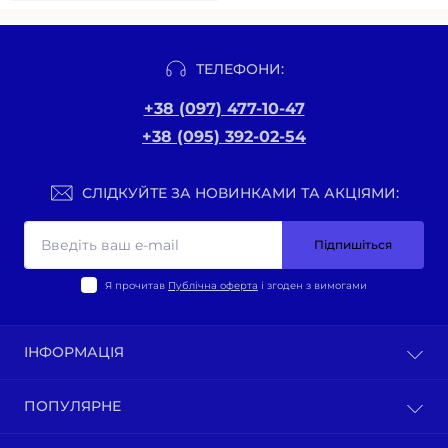
ТЕЛЕФОНИ:
+38 (097) 477-10-47
+38 (095) 392-02-54
СЛІДКУЙТЕ ЗА НОВИНКАМИ ТА АКЦІЯМИ:
Підпишіться
Я прочитав
Публічна оферта
і згоден з вимогами
ІНФОРМАЦІЯ
Оплата та доставка
ПОПУЛЯРНЕ
Політика конфіденційності
Публічна оферта
ВЕЛО-ТОВАРИ