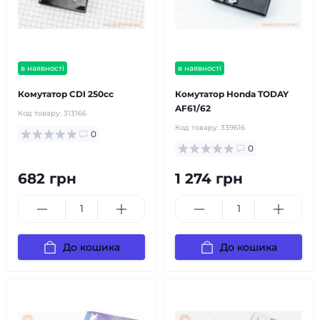
в наявності
в наявності
Комутатор CDI 250cc
Комутатор Honda TODAY
AF61/62
Код товару:
313166
Код товару:
339616
0
0
682 грн
1 274 грн
До кошика
До кошика