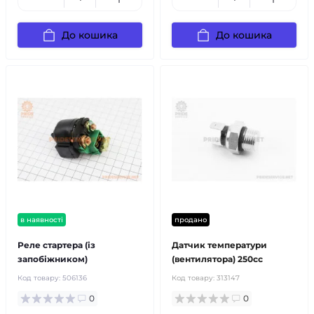
До кошика
До кошика
в наявності
продано
Реле стартера (із
Датчик температури
запобіжником)
(вентилятора) 250cc
Код товару:
506136
Код товару:
313147
0
0