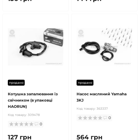
продано
продано
Котушка запалювання із
Насос масляний Yamaha
свічником (в упаковці
3KJ
HAORUN)
Код товару:
363337
Код товару:
309478
0
0
127 грн
564 грн