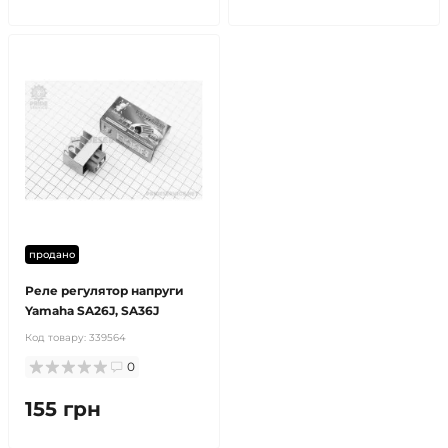
продано
Реле регулятор напруги
Yamaha SA26J, SA36J
Код товару:
339564
0
155 грн