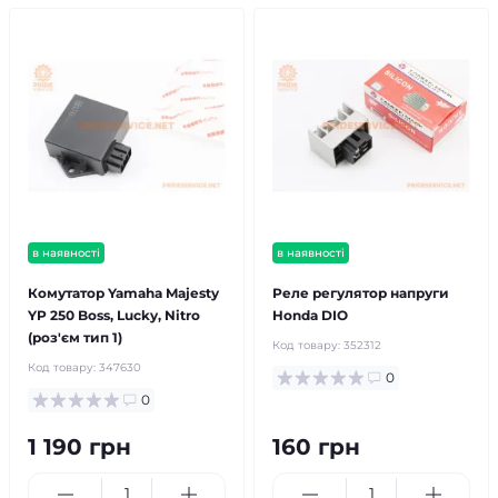
в наявності
в наявності
Комутатор Yamaha Majesty
Реле регулятор напруги
YP 250 Boss, Lucky, Nitro
Honda DIO
(роз'єм тип 1)
Код товару:
352312
Код товару:
347630
0
0
1 190 грн
160 грн