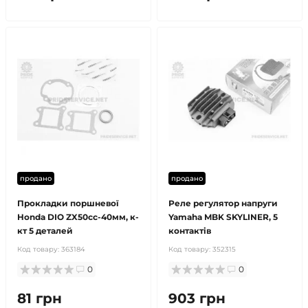
продано
продано
Прокладки поршневої
Реле регулятор напруги
Honda DIO ZX50cc-40мм, к-
Yamaha MBK SKYLINER, 5
кт 5 деталей
контактів
Код товару:
363184
Код товару:
352315
0
0
81 грн
903 грн