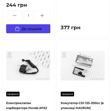
244 грн
377 грн
До кошика
продано
продано
Електроклапан
Комутатор CDI 125-200cc (в
карбюратора Honda AF62
упаковці HAORUN)