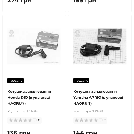
274 грн
195 грн
продано
продано
Котушка запалювання
Котушка запалювання
Honda DIO (в упаковці
Yamaha APRIO (в упаковці
HAORUN)
HAORUN)
Код товару:
347464
Код товару:
347465
0
0
136 грн
144 грн