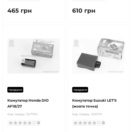
465 грн
610 грн
продано
продано
Комутатор Honda DIO
Комутатор Suzuki LET'S
AF18/27
(жовта точка)
Код товару:
347750
Код товару:
352070
0
0