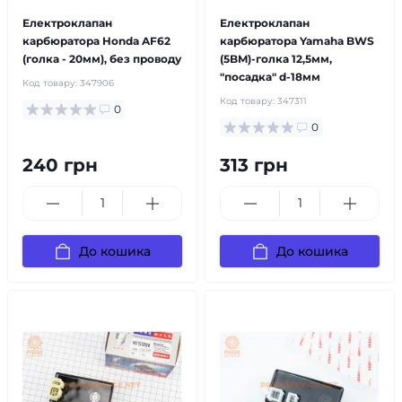
Електроклапан
Електроклапан
карбюратора Honda AF62
карбюратора Yamaha BWS
(голка - 20мм), без проводу
(5BM)-голка 12,5мм,
"посадка" d-18мм
Код товару:
347906
Код товару:
347311
0
0
240 грн
313 грн
До кошика
До кошика