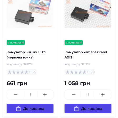
в наявності
в наявності
Комутатор Suzuki LET'S
Комутатор Yamaha Grand
(червона точка)
AXIS
Код товару:
363174
Код товару:
331321
0
0
661 грн
1 058 грн
До кошика
До кошика