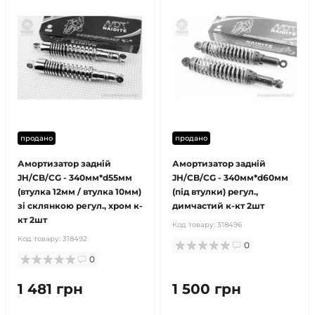
продано
продано
Амортизатор задній
Амортизатор задній
JH/CB/CG - 340мм*d55мм
JH/CB/CG - 340мм*d60мм
(втулка 12мм / втулка 10мм)
(під втулки) регул.,
зі склянкою регул., хром к-
димчастий к-кт 2шт
кт 2шт
Код товару:
318496
Код товару:
318492
0
0
1 481 грн
1 500 грн