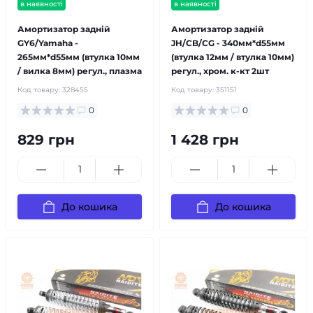
в наявності
в наявності
Амортизатор задній
Амортизатор задній
GY6/Yamaha -
JH/CB/CG - 340мм*d55мм
265мм*d55мм (втулка 10мм
(втулка 12мм / втулка 10мм)
/ вилка 8мм) регул., плазма
регул., хром. к-кт 2шт
Код товару:
328455
Код товару:
351151
0
0
829 грн
1 428 грн
До кошика
До кошика