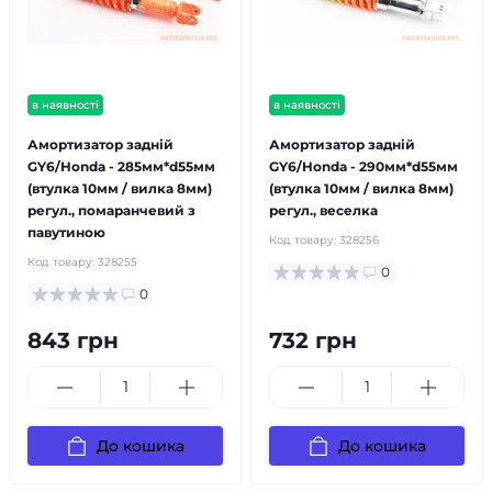
в наявності
в наявності
Амортизатор задній
Амортизатор задній
GY6/Honda - 285мм*d55мм
GY6/Honda - 290мм*d55мм
(втулка 10мм / вилка 8мм)
(втулка 10мм / вилка 8мм)
регул., помаранчевий з
регул., веселка
павутиною
Код товару:
328256
Код товару:
328255
0
0
843 грн
732 грн
До кошика
До кошика