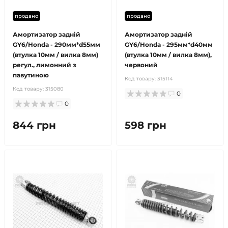
продано
продано
Амортизатор задній
Амортизатор задній
GY6/Honda - 290мм*d55мм
GY6/Honda - 295мм*d40мм
(втулка 10мм / вилка 8мм)
(втулка 10мм / вилка 8мм),
регул., лимонний з
червоний
павутиною
Код товару:
315114
Код товару:
315080
0
0
844 грн
598 грн