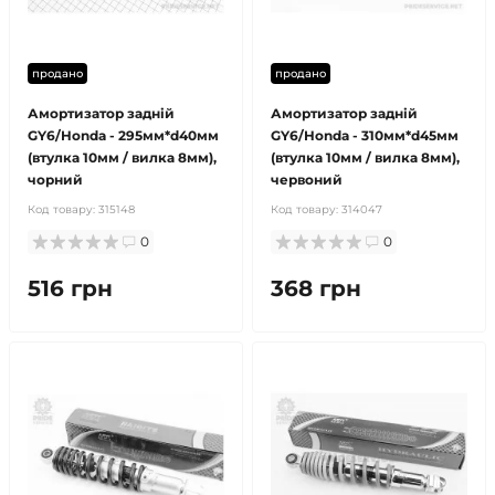
продано
продано
Амортизатор задній
Амортизатор задній
GY6/Honda - 295мм*d40мм
GY6/Honda - 310мм*d45мм
(втулка 10мм / вилка 8мм),
(втулка 10мм / вилка 8мм),
чорний
червоний
Код товару:
315148
Код товару:
314047
0
0
516 грн
368 грн