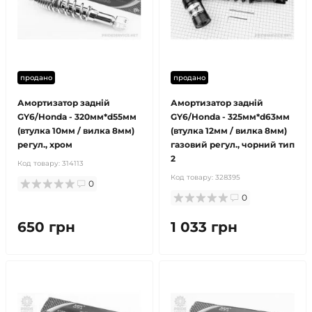
продано
продано
Амортизатор задній
Амортизатор задній
GY6/Honda - 320мм*d55мм
GY6/Honda - 325мм*d63мм
(втулка 10мм / вилка 8мм)
(втулка 12мм / вилка 8мм)
регул., хром
газовий регул., чорний тип
2
Код товару:
314113
Код товару:
328395
0
0
650 грн
1 033 грн