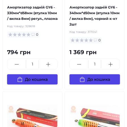
Амортизатор задній GY6 -
Амортизатор задній GY6 -
330мм*d58мм (втулка 10мм
340мм*d50мм (втулка 10мм
/ вилка 8мм) регул., плазма
/ вилка 8мм), чорний к-кт
2шт
Код товару:
328618
Код товару:
317041
0
0
794 грн
1 369 грн
До кошика
До кошика