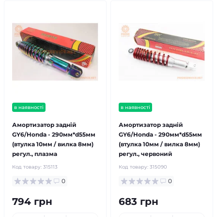
в наявності
в наявності
Амортизатор задній
Амортизатор задній
GY6/Honda - 290мм*d55мм
GY6/Honda - 290мм*d55мм
(втулка 10мм / вилка 8мм)
(втулка 10мм / вилка 8мм)
регул., плазма
регул., червоний
Код товару:
315113
Код товару:
315090
0
0
794 грн
683 грн