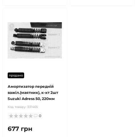
продано
Амортизатор передній
важіл.(маятник), к-кт 2шт
Suzuki Adress 50, 220мм
Код товару:
331465
0
677 грн