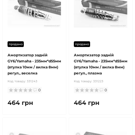
продано
продано
Амортизатор задній
Амортизатор задній
GY6/Yamaha - 235мм*d55мм
GY6/Yamaha - 235мм*d55мм
(втулка 10мм / вилка 8мм)
(втулка 10мм / вилка 8мм)
регул., веселка
регул., плазма
Код товару:
331243
Код товару:
331223
0
0
464 грн
464 грн