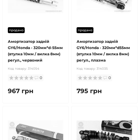
продано
продано
Амортизатор задній
Амортизатор задній
GY6/Honda - 320мм*d-55мм
GY6/Honda - 320мм*d55мм
(втулка 10мм / вилка 8мм)
(втулка 10мм / вилка 8мм)
регул., червоний
регул., плазма
Код товару:
314054
Код товару:
314035
0
0
967 грн
795 грн