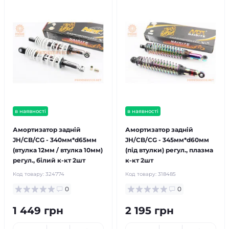
в наявності
в наявності
Амортизатор задній
Амортизатор задній
JH/CB/CG - 340мм*d65мм
JH/CB/CG - 345мм*d60мм
(втулка 12мм / втулка 10мм)
(під втулки) регул., плазма
регул., білий к-кт 2шт
к-кт 2шт
Код товару:
324774
Код товару:
318485
0
0
1 449 грн
2 195 грн