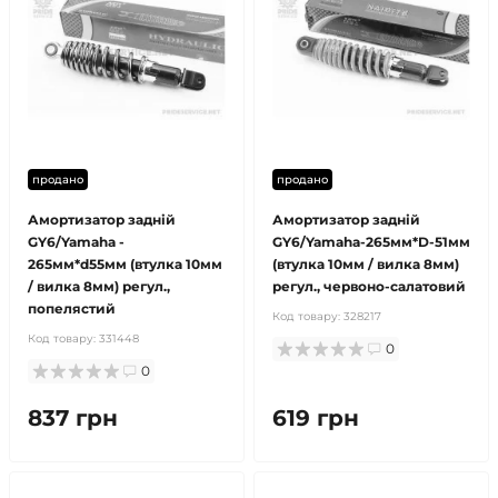
продано
продано
Амортизатор задній
Амортизатор задній
GY6/Yamaha -
GY6/Yamaha-265мм*D-51мм
265мм*d55мм (втулка 10мм
(втулка 10мм / вилка 8мм)
/ вилка 8мм) регул.,
регул., червоно-салатовий
попелястий
Код товару:
328217
Код товару:
331448
0
0
837 грн
619 грн