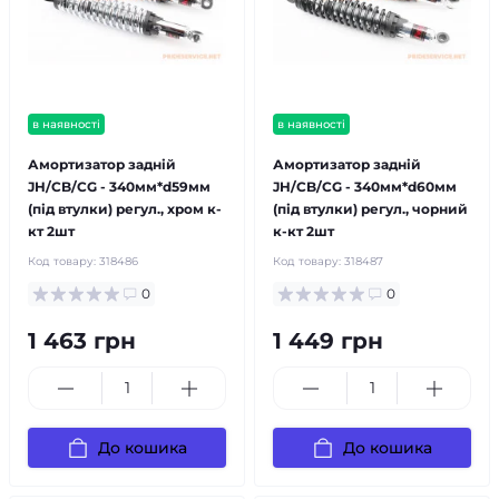
в наявності
в наявності
Амортизатор задній
Амортизатор задній
JH/CB/CG - 340мм*d59мм
JH/CB/CG - 340мм*d60мм
(під втулки) регул., хром к-
(під втулки) регул., чорний
кт 2шт
к-кт 2шт
Код товару:
318486
Код товару:
318487
0
0
1 463 грн
1 449 грн
До кошика
До кошика