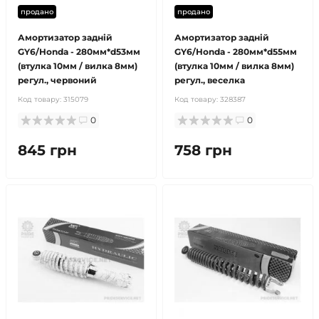
продано
продано
Амортизатор задній
Амортизатор задній
GY6/Honda - 280мм*d53мм
GY6/Honda - 280мм*d55мм
(втулка 10мм / вилка 8мм)
(втулка 10мм / вилка 8мм)
регул., червоний
регул., веселка
Код товару:
315079
Код товару:
328387
0
0
845 грн
758 грн