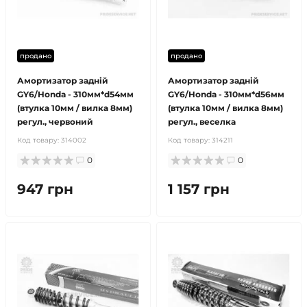
продано
продано
Амортизатор задній
Амортизатор задній
GY6/Honda - 310мм*d54мм
GY6/Honda - 310мм*d56мм
(втулка 10мм / вилка 8мм)
(втулка 10мм / вилка 8мм)
регул., червоний
регул., веселка
Код товару:
314002
Код товару:
314211
0
0
947 грн
1 157 грн