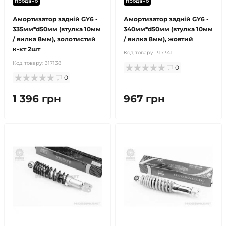
продано
продано
Амортизатор задній GY6 -
Амортизатор задній GY6 -
335мм*d50мм (втулка 10мм
340мм*d50мм (втулка 10мм
/ вилка 8мм), золотистий
/ вилка 8мм), жовтий
к-кт 2шт
Код товару:
317341
Код товару:
317138
0
0
1 396 грн
967 грн