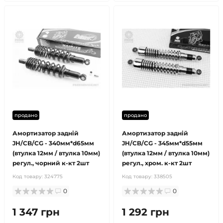
продано
продано
Амортизатор задній
Амортизатор задній
JH/CB/CG - 340мм*d65мм
JH/CB/CG - 345мм*d55мм
(втулка 12мм / втулка 10мм)
(втулка 12мм / втулка 10мм)
регул., чорний к-кт 2шт
регул., хром. к-кт 2шт
Код товару:
324775
Код товару:
338505
0
0
1 347 грн
1 292 грн