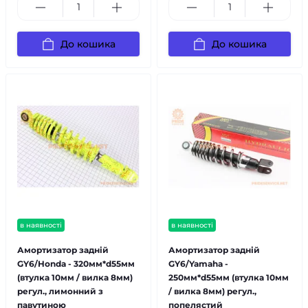
До кошика
До кошика
в наявності
в наявності
Амортизатор задній
Амортизатор задній
GY6/Honda - 320мм*d55мм
GY6/Yamaha -
(втулка 10мм / вилка 8мм)
250мм*d55мм (втулка 10мм
регул., лимонний з
/ вилка 8мм) регул.,
павутиною
попелястий