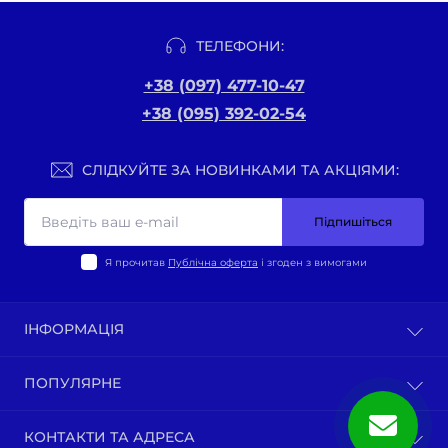
ТЕЛЕФОНИ:
+38 (097) 477-10-47
+38 (095) 392-02-54
СЛІДКУЙТЕ ЗА НОВИНКАМИ ТА АКЦІЯМИ:
Підпишіться
Я прочитав
Публічна оферта
і згоден з вимогами
ІНФОРМАЦІЯ
Оплата та доставка
ПОПУЛЯРНЕ
Політика конфіденційності
Публічна оферта
ВЕЛО-ТОВАРИ
КОНТАКТИ ТА АДРЕСА
Про нас
Запчастини мотоциклів китай