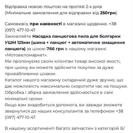
Відправка новою поштою на протязі 2-х днів
(Мінімальне замовлення для відправки від
250грн
)
Самовивіз,
при наявності
в магазині щоденно.
+38
(097) 477-10-47
Замовляйте
Насадка ланцюгова пила для болгарки
УШМ 125мм (шина + ланцюг + автоматичне змащення
ланцюга)
за ціною
766 грн
в нашому магазині
«Мотовеломаркет».
Ми пропонуємо своїм клієнтам товар високої якості,
при цьому ви можете здійснити покупки за дуже
привабливими цінами.
Каталог нашого магазину складений дуже зручно, що
дає можливість максимально скоротити час на пошуки.
Обробка і збірка замовлення здійснюється в самі
мінімальні сроки.
Якщо вам знадобиться допомога, ви завжди зможете
звернутися до наших консультантів за телефоном +38
(097) 477-10-47.
В нашому асортименті багато запчастин з категорій Б/