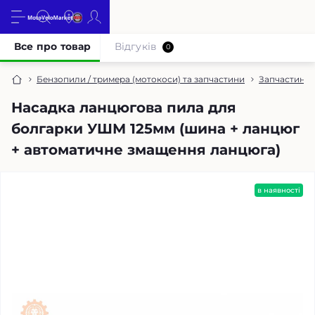
Все про товар
Відгуків
0
Бензопили / тримера (мотокоси) та запчастини
Запчастини 
Насадка ланцюгова пила для
болгарки УШМ 125мм (шина + ланцюг
+ автоматичне змащення ланцюга)
в наявності