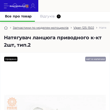
Все про товар
Відгуків
0
Запчастини по моделям мотоциклів
Viper-125-150J
Натягу
Натягувач ланцюга приводного к-кт
2шт, тип.2
продано
нет в наличии