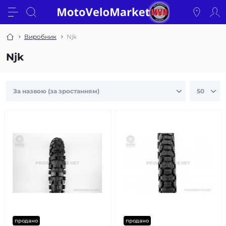
Виробник
Njk
Njk
продано
продано