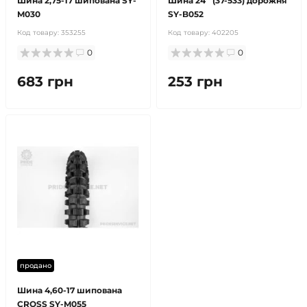
Шина 2,75-17 шипована SY-
Шина 24'' (37-533) дорожня
M030
SY-B052
Код товару:
353255
Код товару:
402205
0
0
683 грн
253 грн
продано
Шина 4,60-17 шипована
CROSS SY-M055