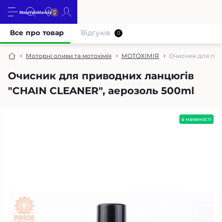
Все про товар
Відгуків
0
Моторні оливи та мотохімія
МОТОХІМІЯ
Очисник для при
Очисник для приводних ланцюгів
"CHAIN CLEANER", аерозоль 500ml
в наявності