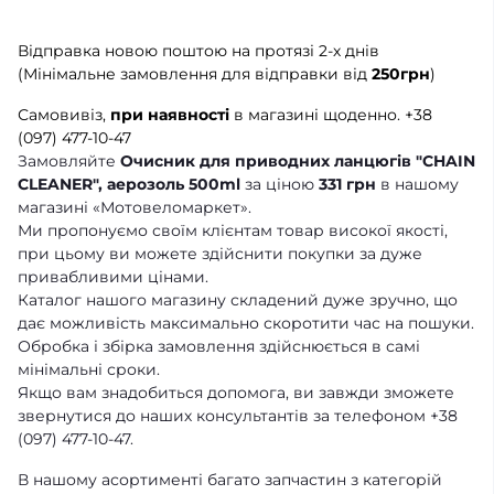
Відправка новою поштою на протязі 2-х днів
(Мінімальне замовлення для відправки від
250грн
)
Самовивіз,
при наявності
в магазині щоденно.
+38
(097) 477-10-47
Замовляйте
Очисник для приводних ланцюгів "CHAIN
CLEANER", аерозоль 500ml
за ціною
331 грн
в нашому
магазині «Мотовеломаркет».
Ми пропонуємо своїм клієнтам товар високої якості,
при цьому ви можете здійснити покупки за дуже
привабливими цінами.
Каталог нашого магазину складений дуже зручно, що
дає можливість максимально скоротити час на пошуки.
Обробка і збірка замовлення здійснюється в самі
мінімальні сроки.
Якщо вам знадобиться допомога, ви завжди зможете
звернутися до наших консультантів за телефоном +38
(097) 477-10-47.
В нашому асортименті багато запчастин з категорій