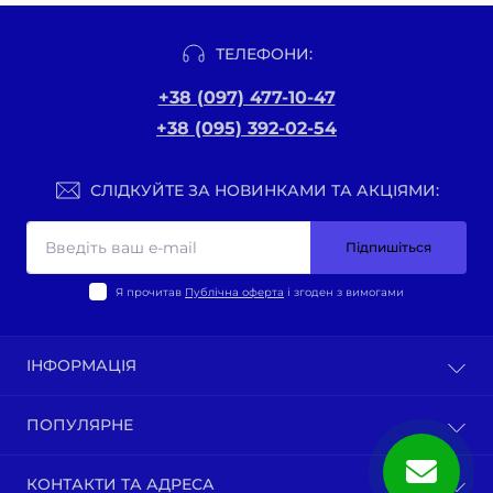
ТЕЛЕФОНИ:
+38 (097) 477-10-47
+38 (095) 392-02-54
СЛІДКУЙТЕ ЗА НОВИНКАМИ ТА АКЦІЯМИ:
Підпишіться
Я прочитав
Публічна оферта
і згоден з вимогами
ІНФОРМАЦІЯ
Оплата та доставка
ПОПУЛЯРНЕ
Політика конфіденційності
Публічна оферта
ВЕЛО-ТОВАРИ
КОНТАКТИ ТА АДРЕСА
Про нас