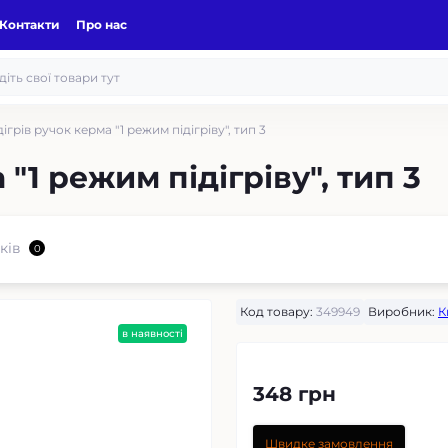
Контакти
Про нас
дігрів ручок керма "1 режим підігріву", тип 3
 "1 режим підігріву", тип 3
ків
0
Код товару:
349949
Виробник:
К
в наявності
348 грн
Швидке замовлення