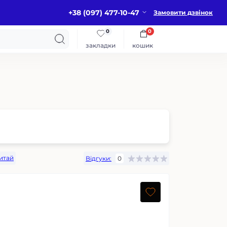
+38 (097) 477-10-47
Замовити дзвінок
0
0
закладки
кошик
итай
Відгуки:
0