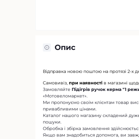
Опис
Відправка новою поштою на протязі 2-х д
Самовивіз,
при наявності
в магазині щод
Замовляйте
Підігрів ручок керма "1 режи
«Мотовеломаркет».
Ми пропонуємо своїм клієнтам товар висо
привабливими цінами.
Каталог нашого магазину складений дуже
пошуки.
Обробка і збірка замовлення здійснюється
Якщо вам знадобиться допомога, ви завж