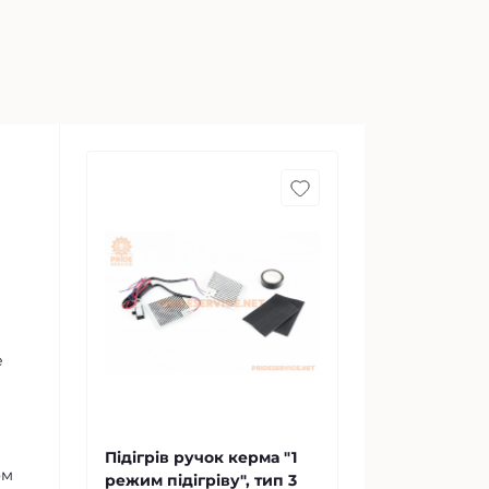
е
Підігрів ручок керма "1
ом
режим підігріву", тип 3