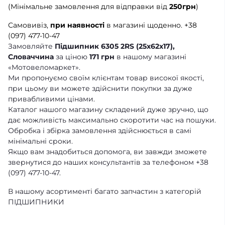
(Мінімальне замовлення для відправки від
250грн
)
Самовивіз,
при наявності
в магазині щоденно.
+38
(097) 477-10-47
Замовляйте
Підшипник 6305 2RS (25x62x17),
Словаччина
за ціною
171 грн
в нашому магазині
«Мотовеломаркет».
Ми пропонуємо своїм клієнтам товар високої якості,
при цьому ви можете здійснити покупки за дуже
привабливими цінами.
Каталог нашого магазину складений дуже зручно, що
дає можливість максимально скоротити час на пошуки.
Обробка і збірка замовлення здійснюється в самі
мінімальні сроки.
Якщо вам знадобиться допомога, ви завжди зможете
звернутися до наших консультантів за телефоном +38
(097) 477-10-47.
В нашому асортименті багато запчастин з категорій
ПІДШИПНИКИ