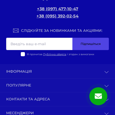
+38 (097) 477-10-47
+38 (095) 392-02-54
СЛІДКУЙТЕ ЗА НОВИНКАМИ ТА АКЦІЯМИ:
Підпишіться
Я прочитав
Публічна оферта
і згоден з вимогами
ІНФОРМАЦІЯ
Оплата та доставка
ПОПУЛЯРНЕ
Політика конфіденційності
Публічна оферта
ВЕЛО-ТОВАРИ
КОНТАКТИ ТА АДРЕСА
Про нас
Запчастини мотоциклів китай
Зворотній зв’язок
Зап-ни СКУТЕРИ ЯПОНІЯ, ЄВРОПА
м. Київ, вул. Ґарета Джонса, 1
Карта сайту
МЕСЕНДЖЕРИ
Бензопили / тримера (мотокоси) та запчастини