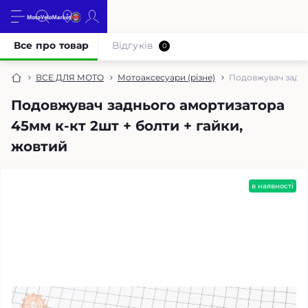
Все про товар
Відгуків
0
ВСЕ ДЛЯ МОТО
Мотоаксесуари (різне)
Подовжувач заднь
Подовжувач заднього амортизатора
45мм к-кт 2шт + болти + гайки,
жовтий
в наявності