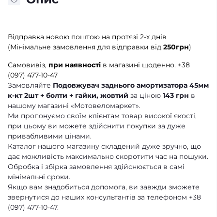
Відправка новою поштою на протязі 2-х днів
(Мінімальне замовлення для відправки від
250грн
)
Самовивіз,
при наявності
в магазині щоденно.
+38
(097) 477-10-47
Замовляйте
Подовжувач заднього амортизатора 45мм
к-кт 2шт + болти + гайки, жовтий
за ціною
143 грн
в
нашому магазині «Мотовеломаркет».
Ми пропонуємо своїм клієнтам товар високої якості,
при цьому ви можете здійснити покупки за дуже
привабливими цінами.
Каталог нашого магазину складений дуже зручно, що
дає можливість максимально скоротити час на пошуки.
Обробка і збірка замовлення здійснюється в самі
мінімальні сроки.
Якщо вам знадобиться допомога, ви завжди зможете
звернутися до наших консультантів за телефоном +38
(097) 477-10-47.