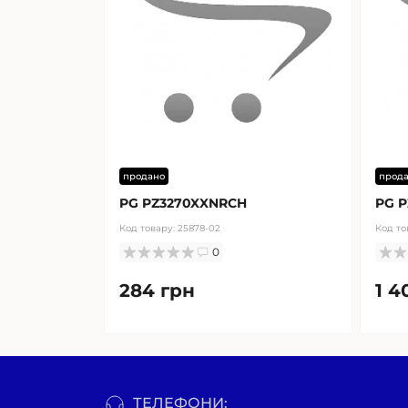
продано
прод
PG PZ3270XXNRCH
PG P
Код товару:
25878-02
Код то
0
284 грн
1 4
ТЕЛЕФОНИ: