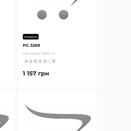
продано
PG 3269
Код товару:
26154-02
0
1 157 грн