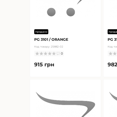
продано
прод
PG 3101 / ORANGE
PG 3
Код товару:
25882-02
Код то
0
915 грн
982