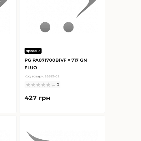
продано
PG PA071700BIVF = 717 GN
FLUO
Код товару:
26589-02
0
427 грн