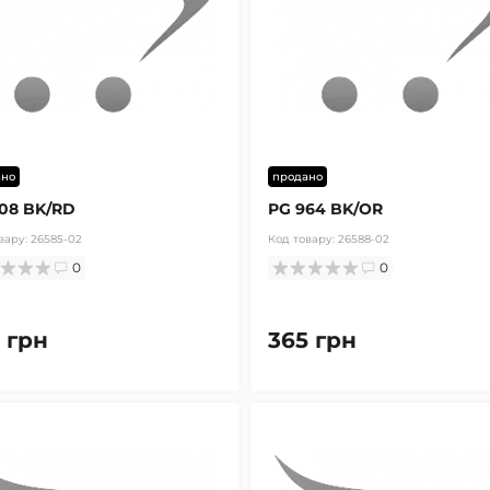
ано
продано
08 BK/RD
PG 964 BK/OR
вару:
26585-02
Код товару:
26588-02
0
0
 грн
365 грн