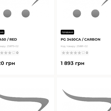
ано
продано
450 / RED
PG 3450CA / CARBON
вару:
25879-02
Код товару:
25881-02
0
0
20 грн
1 893 грн