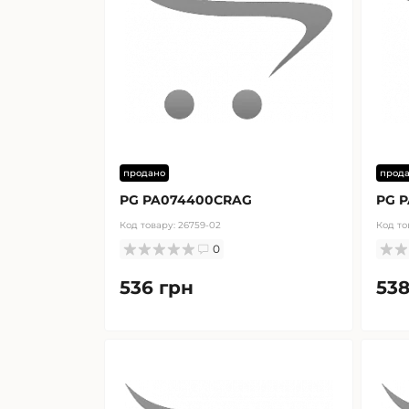
продано
прод
PG PA074400CRAG
PG 
Код товару:
26759-02
Код то
0
536 грн
538