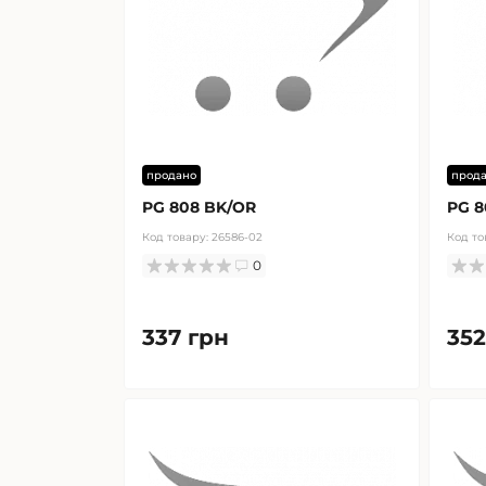
продано
прод
PG 808 BK/OR
PG 8
Код товару:
26586-02
Код то
0
337 грн
352