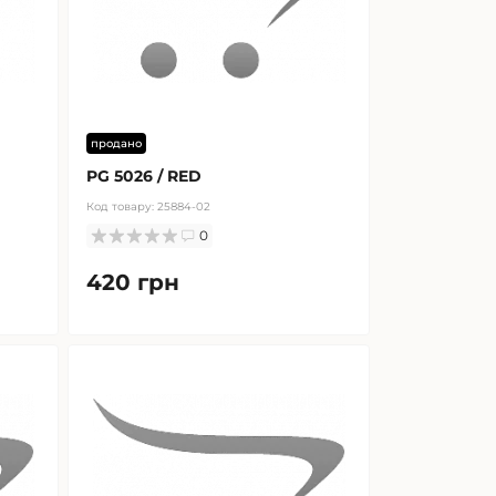
продано
PG 5026 / RED
Код товару:
25884-02
0
420 грн