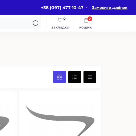
+38 (097) 477-10-47
Замовити дзвінок
0
0
закладки
кошик