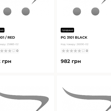
ано
продано
101 / RED
PG 3101 BLACK
вару:
25883-02
Код товару:
26590-02
0
0
 грн
982 грн