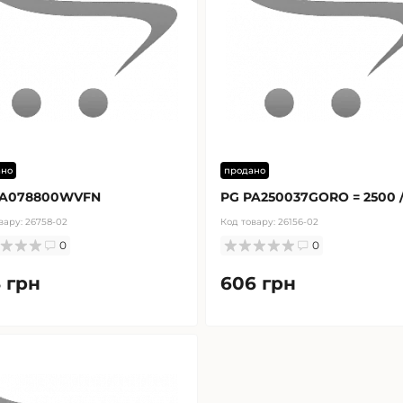
ано
продано
PA078800WVFN
PG PA250037GORO = 2500 
вару:
26758-02
Код товару:
26156-02
0
0
 грн
606 грн