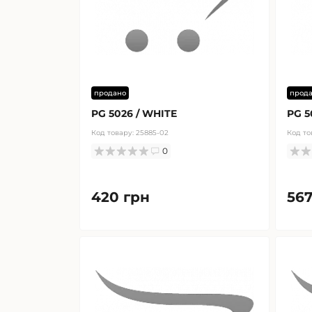
продано
прод
PG 5026 / WHITE
PG 5
Код товару:
25885-02
Код то
0
420 грн
567