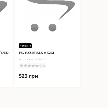
продано
/ RED
PG PZ3261SLS = 3261
Код товару:
26760-02
0
523 грн