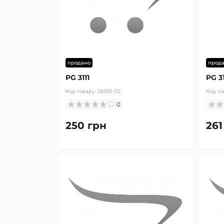
продано
прод
PG 3111
PG 3
Код товару:
26592-02
Код то
0
250 грн
261