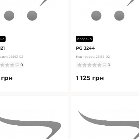
ано
продано
121
PG 3244
вару:
26593-02
Код товару:
26155-02
0
0
 грн
1 125 грн