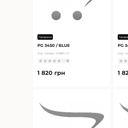
продано
прод
PG 3450 / BLUE
PG 3
Код товару:
25880-02
Код то
0
1 820 грн
1 8