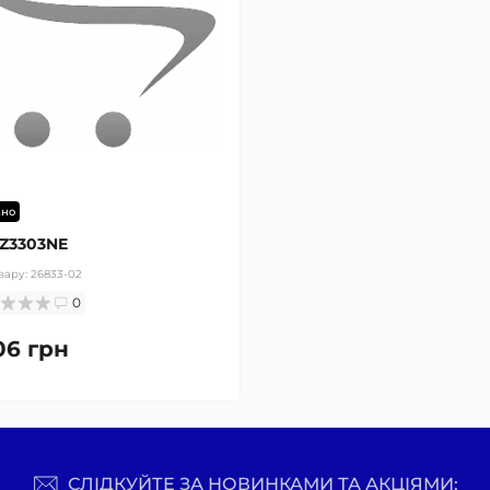
ано
Z3303NE
вару:
26833-02
0
06 грн
СЛІДКУЙТЕ ЗА НОВИНКАМИ ТА АКЦІЯМИ: