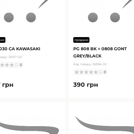
ано
продано
030 CA KAWASAKI
PG 808 BK = 0808 GONT
GREY/BLACK
вару:
26157-02
Код товару:
26584-02
0
0
 грн
390 грн