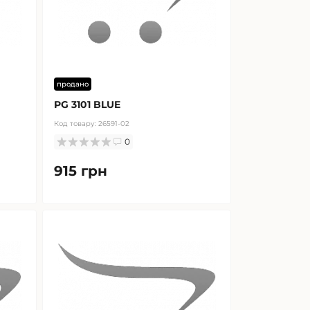
продано
PG 3101 BLUE
Код товару:
26591-02
0
915 грн