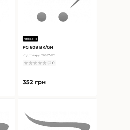
продано
PG 808 BK/GN
Код товару:
26587-02
0
352 грн