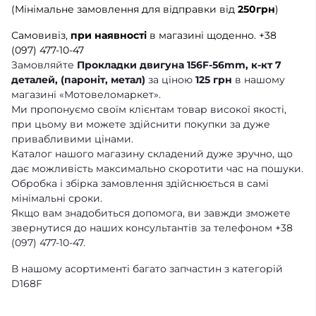
(Мінімальне замовлення для відправки від
250грн
)
Самовивіз,
при наявності
в магазині щоденно.
+38
(097) 477-10-47
Замовляйте
Прокладки двигуна 156F-56mm, к-кт 7
деталей, (пароніт, метал)
за ціною
125 грн
в нашому
магазині «Мотовеломаркет».
Ми пропонуємо своїм клієнтам товар високої якості,
при цьому ви можете здійснити покупки за дуже
привабливими цінами.
Каталог нашого магазину складений дуже зручно, що
дає можливість максимально скоротити час на пошуки.
Обробка і збірка замовлення здійснюється в самі
мінімальні сроки.
Якщо вам знадобиться допомога, ви завжди зможете
звернутися до наших консультантів за телефоном +38
(097) 477-10-47.
В нашому асортименті багато запчастин з категорій
D168F