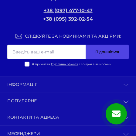
+38 (097) 477-10-47
+38 (095) 392-02-54
СЛІДКУЙТЕ ЗА НОВИНКАМИ ТА АКЦІЯМИ:
Підпишіться
Я прочитав
Публічна оферта
і згоден з вимогами
ІНФОРМАЦІЯ
Оплата та доставка
ПОПУЛЯРНЕ
Політика конфіденційності
Публічна оферта
ВЕЛО-ТОВАРИ
КОНТАКТИ ТА АДРЕСА
Про нас
Запчастини по моделям мотоциклів
Зворотній зв’язок
Зап-ни СКУТЕРИ ЯПОНІЯ, ЄВРОПА
м. Київ, вул. Ґарета Джонса, 1
Карта сайту
МЕСЕНДЖЕРИ
Бензопили / тримера (мотокоси) та запчастини