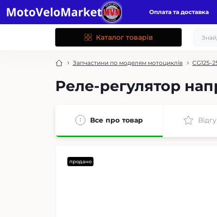
Оплата та доставка
Каталог товарів
Запчастини по моделям мотоциклів
CG125-2
Реле-регулятор нап
Все про товар
Відгу
продано