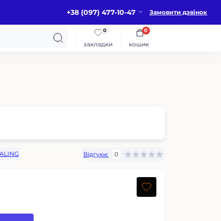
+38 (097) 477-10-47
Замовити дзвінок
0
0
закладки
кошик
IALING
Відгуки:
0