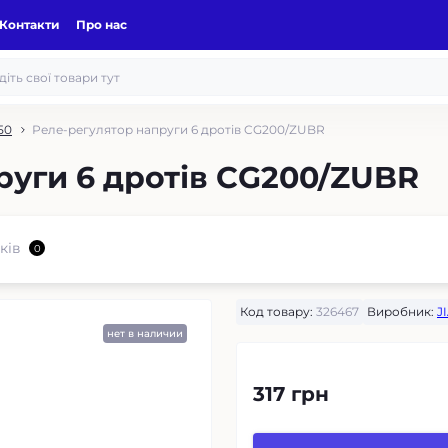
Контакти
Про нас
50
Реле-регулятор напруги 6 дротів CG200/ZUBR
руги 6 дротів CG200/ZUBR
ків
0
Код товару:
326467
Виробник:
J
нет в наличии
317 грн