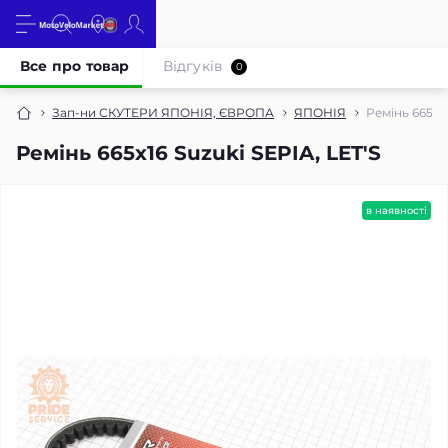
Все про товар
Відгуків
0
Зап-ни СКУТЕРИ ЯПОНІЯ, ЄВРОПА
ЯПОНІЯ
Ремінь 665х16
Ремінь 665х16 Suzuki SEPIA, LET'S
в наявності