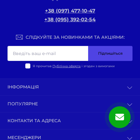
+38 (097) 477-10-47
+38 (095) 392-02-54
СЛІДКУЙТЕ ЗА НОВИНКАМИ ТА АКЦІЯМИ:
Підпишіться
Я прочитав
Публічна оферта
і згоден з вимогами
ІНФОРМАЦІЯ
Оплата та доставка
ПОПУЛЯРНЕ
Політика конфіденційності
Публічна оферта
ВЕЛО-ТОВАРИ
КОНТАКТИ ТА АДРЕСА
Про нас
Запчастини по моделям мотоциклів
Зворотній зв’язок
Зап-ни СКУТЕРИ ЯПОНІЯ, ЄВРОПА
м. Київ, вул. Ґарета Джонса, 1
Карта сайту
МЕСЕНДЖЕРИ
Бензопили / тримера (мотокоси) та запчастини