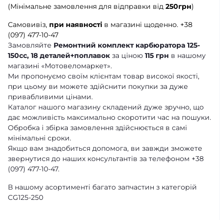
(Мінімальне замовлення для відправки від
250грн
)
Самовивіз,
при наявності
в магазині щоденно.
+38
(097) 477-10-47
Замовляйте
Ремонтний комплект карбюратора 125-
150cc, 18 деталей+поплавок
за ціною
115 грн
в нашому
магазині «Мотовеломаркет».
Ми пропонуємо своїм клієнтам товар високої якості,
при цьому ви можете здійснити покупки за дуже
привабливими цінами.
Каталог нашого магазину складений дуже зручно, що
дає можливість максимально скоротити час на пошуки.
Обробка і збірка замовлення здійснюється в самі
мінімальні сроки.
Якщо вам знадобиться допомога, ви завжди зможете
звернутися до наших консультантів за телефоном +38
(097) 477-10-47.
В нашому асортименті багато запчастин з категорій
CG125-250