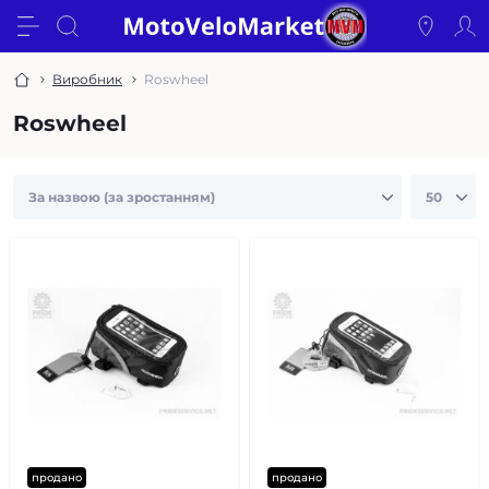
Виробник
Roswheel
Roswheel
продано
продано