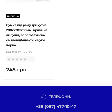
продано
Сумка під раму трикутна
280х220х200мм, кріпл. на
липучці, вологозахисна,
світловідбиваючі смуги,
чорна
Код товару:
409430
0
245 грн
ТЕЛЕФОНИ:
+38 (097) 477-10-47