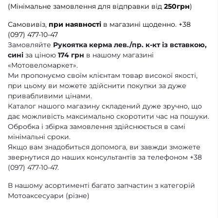
(Мінімальне замовлення для відправки від
250грн
)
Самовивіз,
при наявності
в магазині щоденно.
+38
(097) 477-10-47
Замовляйте
Рукоятка керма лев./пр. к-кт із вставкою,
сині
за ціною
174 грн
в нашому магазині
«Мотовеломаркет».
Ми пропонуємо своїм клієнтам товар високої якості,
при цьому ви можете здійснити покупки за дуже
привабливими цінами.
Каталог нашого магазину складений дуже зручно, що
дає можливість максимально скоротити час на пошуки.
Обробка і збірка замовлення здійснюється в самі
мінімальні сроки.
Якщо вам знадобиться допомога, ви завжди зможете
звернутися до наших консультантів за телефоном +38
(097) 477-10-47.
В нашому асортименті багато запчастин з категорій
Мотоаксесуари (різне)