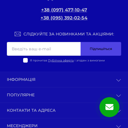
+38 (097) 477-10-47
+38 (095) 392-02-54
СЛІДКУЙТЕ ЗА НОВИНКАМИ ТА АКЦІЯМИ:
Підпишіться
Я прочитав
Публічна оферта
і згоден з вимогами
ІНФОРМАЦІЯ
Оплата та доставка
ПОПУЛЯРНЕ
Політика конфіденційності
Публічна оферта
ВЕЛО-ТОВАРИ
КОНТАКТИ ТА АДРЕСА
Про нас
Запчастини мотоциклів китай
Зворотній зв’язок
Зап-ни СКУТЕРИ ЯПОНІЯ, ЄВРОПА
м. Київ, вул. Ґарета Джонса, 1
Карта сайту
МЕСЕНДЖЕРИ
Бензопили / тримера (мотокоси) та запчастини