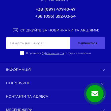
+38 (097) 477-10-47
+38 (095) 392-02-54
СЛІДКУЙТЕ ЗА НОВИНКАМИ ТА АКЦІЯМИ:
Підпишіться
Я прочитав
Публічна оферта
і згоден з вимогами
ІНФОРМАЦІЯ
Оплата та доставка
ПОПУЛЯРНЕ
Політика конфіденційності
Публічна оферта
ВЕЛО-ТОВАРИ
КОНТАКТИ ТА АДРЕСА
Про нас
Запчастини по моделям мотоциклів
Зворотній зв’язок
Зап-ни СКУТЕРИ ЯПОНІЯ, ЄВРОПА
м. Київ, вул. Ґарета Джонса, 1
Карта сайту
МЕСЕНДЖЕРИ
Бензопили / тримера (мотокоси) та запчастини