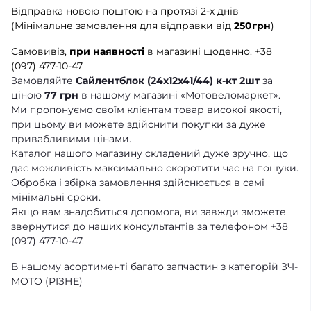
Відправка новою поштою на протязі 2-х днів
(Мінімальне замовлення для відправки від
250грн
)
Самовивіз,
при наявності
в магазині щоденно.
+38
(097) 477-10-47
Замовляйте
Сайлентблок (24x12x41/44) к-кт 2шт
за
ціною
77 грн
в нашому магазині «Мотовеломаркет».
Ми пропонуємо своїм клієнтам товар високої якості,
при цьому ви можете здійснити покупки за дуже
привабливими цінами.
Каталог нашого магазину складений дуже зручно, що
дає можливість максимально скоротити час на пошуки.
Обробка і збірка замовлення здійснюється в самі
мінімальні сроки.
Якщо вам знадобиться допомога, ви завжди зможете
звернутися до наших консультантів за телефоном +38
(097) 477-10-47.
В нашому асортименті багато запчастин з категорій ЗЧ-
МОТО (РІЗНЕ)