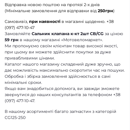
Відправка новою поштою на протязі 2-х днів
(Мінімальне замовлення для відправки від
250грн
)
Самовивіз,
при наявності
в магазині щоденно.
+38
(097) 477-10-47
Замовляйте
Сальник клапана к-кт 2шт CB/CG
за ціною
59 грн
в нашому магазині «Мотовеломаркет».
Ми пропонуємо своїм клієнтам товар високої якості,
при цьому ви можете здійснити покупки за дуже
привабливими цінами.
Каталог нашого магазину складений дуже зручно, що
дає можливість максимально скоротити час на пошуки.
Обробка і збірка замовлення здійснюється в самі
мінімальні сроки.
Якщо вам знадобиться допомога, ви завжди зможете
звернутися до наших консультантів за телефоном +38
(097) 477-10-47.
В нашому асортименті багато запчастин з категорій
CG125-250