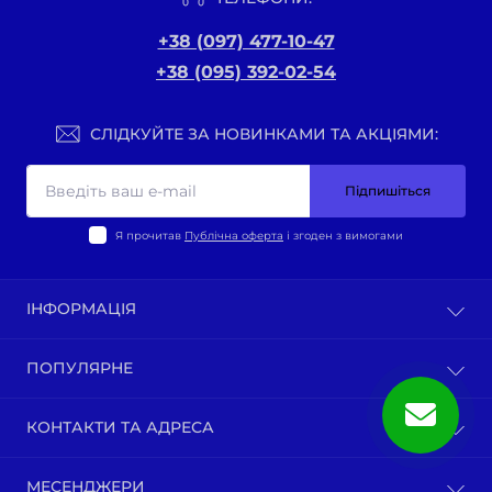
+38 (097) 477-10-47
+38 (095) 392-02-54
СЛІДКУЙТЕ ЗА НОВИНКАМИ ТА АКЦІЯМИ:
Підпишіться
Я прочитав
Публічна оферта
і згоден з вимогами
ІНФОРМАЦІЯ
Оплата та доставка
ПОПУЛЯРНЕ
Політика конфіденційності
Публічна оферта
ВЕЛО-ТОВАРИ
КОНТАКТИ ТА АДРЕСА
Про нас
Запчастини мотоциклів китай
Зворотній зв’язок
Зап-ни СКУТЕРИ ЯПОНІЯ, ЄВРОПА
м. Київ, вул. Ґарета Джонса, 1
Карта сайту
МЕСЕНДЖЕРИ
Бензопили / тримера (мотокоси) та запчастини