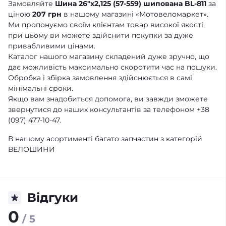
Замовляйте
Шина 26"х2,125 (57-559) шипована BL-811
за
ціною
207 грн
в нашому магазині «Мотовеломаркет».
Ми пропонуємо своїм клієнтам товар високої якості,
при цьому ви можете здійснити покупки за дуже
привабливими цінами.
Каталог нашого магазину складений дуже зручно, що
дає можливість максимально скоротити час на пошуки.
Обробка і збірка замовлення здійснюється в самі
мінімальні сроки.
Якщо вам знадобиться допомога, ви завжди зможете
звернутися до наших консультантів за телефоном +38
(097) 477-10-47.
В нашому асортименті багато запчастин з категорій
ВЕЛОШИНИ
Відгуки
0
/ 5