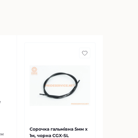
е
Сорочка гальмівна 5мм х
ом
1м, чорна CGX-SL