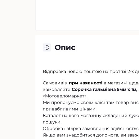
Опис
Відправка новою поштою на протязі 2-х д
Самовивіз,
при наявності
в магазині щод
Замовляйте
Сорочка гальмівна 5мм х 1м,
«Мотовеломаркет».
Ми пропонуємо своїм клієнтам товар висо
привабливими цінами.
Каталог нашого магазину складений дуже
пошуки.
Обробка і збірка замовлення здійснюється
Якщо вам знадобиться допомога, ви завж