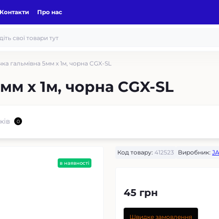
Контакти
Про нас
ка гальмівна 5мм х 1м, чорна CGX-SL
мм х 1м, чорна CGX-SL
ків
0
Код товару:
412523
Виробник:
J
в наявності
45 грн
Швидке замовлення