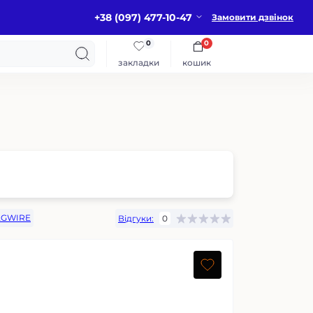
+38 (097) 477-10-47
Замовити дзвінок
0
0
закладки
кошик
AGWIRE
Відгуки:
0