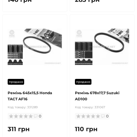
продано
продано
Ремінь 645х15,5 Honda
Ремінь 678х17,7 Suzuki
TACT AF16
AD100
Код товару:
331289
Код товару:
331067
0
0
311 грн
110 грн