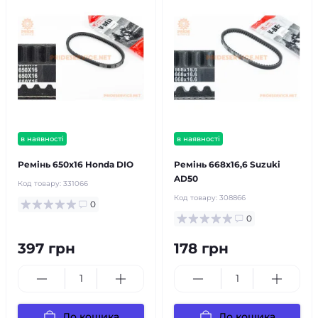
в наявності
в наявності
Ремінь 650х16 ​​Honda DIO
Ремінь 668х16,6 Suzuki
AD50
Код товару:
331066
Код товару:
308866
0
0
397 грн
178 грн
До кошика
До кошика