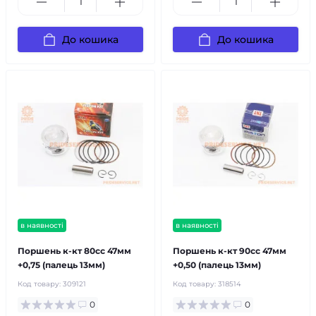
До кошика
До кошика
в наявності
в наявності
Поршень к-кт 80cc 47мм
Поршень к-кт 90cc 47мм
+0,75 (палець 13мм)
+0,50 (палець 13мм)
Код товару:
309121
Код товару:
318514
0
0