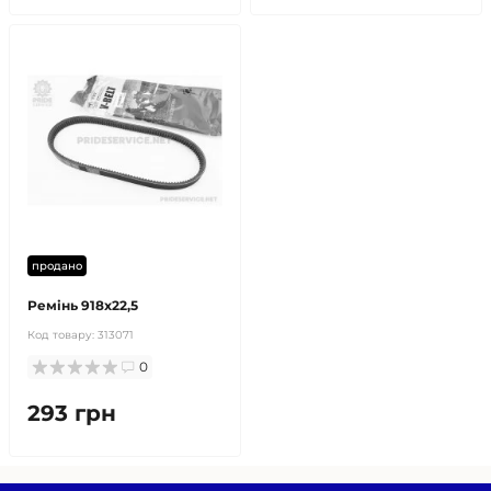
продано
Ремінь 918x22,5
Код товару:
313071
0
293 грн