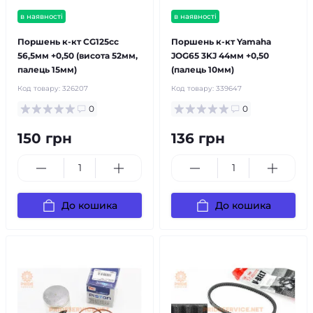
в наявності
в наявності
Поршень к-кт CG125cc
Поршень к-кт Yamaha
56,5мм +0,50 (висота 52мм,
JOG65 3KJ 44мм +0,50
палець 15мм)
(палець 10мм)
Код товару:
326207
Код товару:
339647
0
0
150 грн
136 грн
До кошика
До кошика