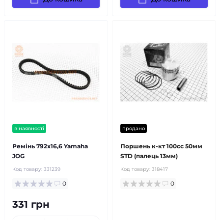
в наявності
продано
Ремінь 792х16,6 Yamaha
Поршень к-кт 100cc 50мм
JOG
STD (палець 13мм)
Код товару:
331239
Код товару:
318417
0
0
331 грн