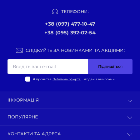
ТЕЛЕФОНИ:
+38 (097) 477-10-47
+38 (095) 392-02-54
СЛІДКУЙТЕ ЗА НОВИНКАМИ ТА АКЦІЯМИ:
Підпишіться
Я прочитав
Публічна оферта
і згоден з вимогами
ІНФОРМАЦІЯ
Оплата та доставка
ПОПУЛЯРНЕ
Політика конфіденційності
Публічна оферта
ВЕЛО-ТОВАРИ
КОНТАКТИ ТА АДРЕСА
Про нас
Запчастини по моделям мотоциклів