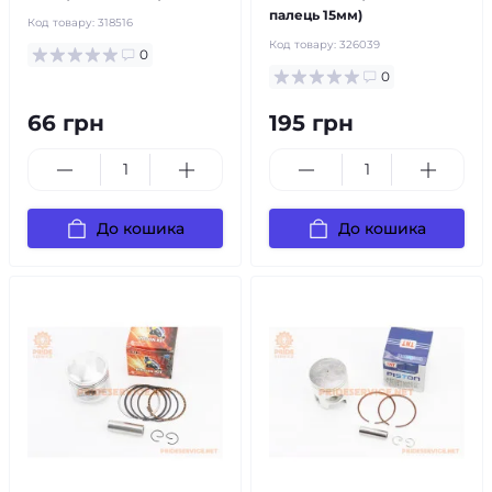
палець 15мм)
Код товару:
318516
Код товару:
326039
0
0
66 грн
195 грн
До кошика
До кошика