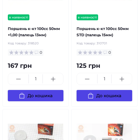
в наявності
в наявності
Поршень к-кт 100cc 50мм
Поршень к-кт 100cc 50мм
+1,00 (палець 13мм)
STD (палець 15мм)
Код товару:
318520
Код товару:
310701
0
0
167 грн
125 грн
До кошика
До кошика