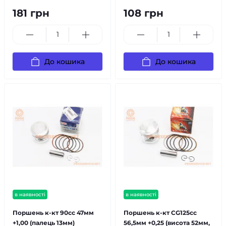
181 грн
108 грн
До кошика
До кошика
в наявності
в наявності
Поршень к-кт 90cc 47мм
Поршень к-кт CG125cc
+1,00 (палець 13мм)
56,5мм +0,25 (висота 52мм,