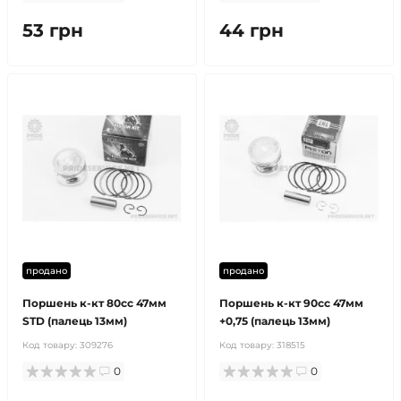
53 грн
44 грн
продано
продано
Поршень к-кт 80cc 47мм
Поршень к-кт 90cc 47мм
STD (палець 13мм)
+0,75 (палець 13мм)
Код товару:
309276
Код товару:
318515
0
0