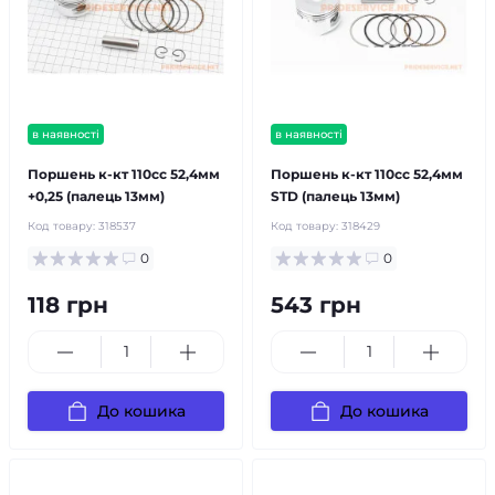
в наявності
в наявності
Поршень к-кт 110cc 52,4мм
Поршень к-кт 110cc 52,4мм
+0,25 (палець 13мм)
STD (палець 13мм)
Код товару:
318537
Код товару:
318429
0
0
118 грн
543 грн
До кошика
До кошика