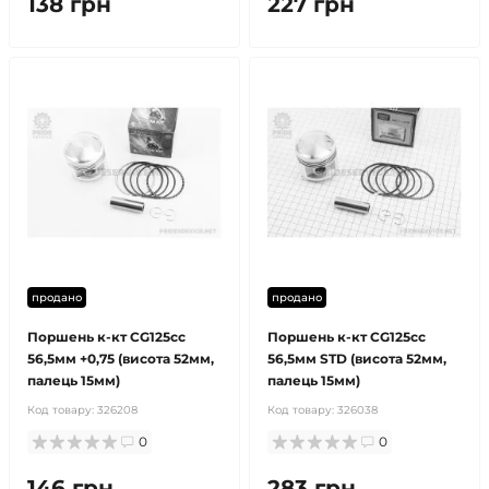
138 грн
227 грн
продано
продано
Поршень к-кт CG125cc
Поршень к-кт CG125cc
56,5мм +0,75 (висота 52мм,
56,5мм STD (висота 52мм,
палець 15мм)
палець 15мм)
Код товару:
326208
Код товару:
326038
0
0
146 грн
283 грн