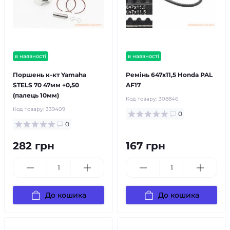
в наявності
в наявності
Поршень к-кт Yamaha
Ремінь 647х11,5 Honda PAL
STELS 70 47мм +0,50
AF17
(палець 10мм)
Код товару:
308846
Код товару:
339409
0
0
282 грн
167 грн
До кошика
До кошика