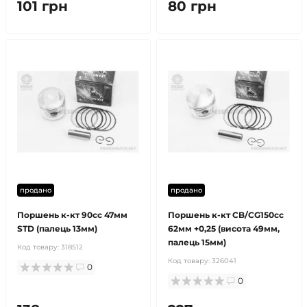
101 грн
80 грн
продано
продано
Поршень к-кт 90cc 47мм
Поршень к-кт CB/CG150cc
STD (палець 13мм)
62мм +0,25 (висота 49мм,
палець 15мм)
Код товару:
318512
Код товару:
326041
0
0