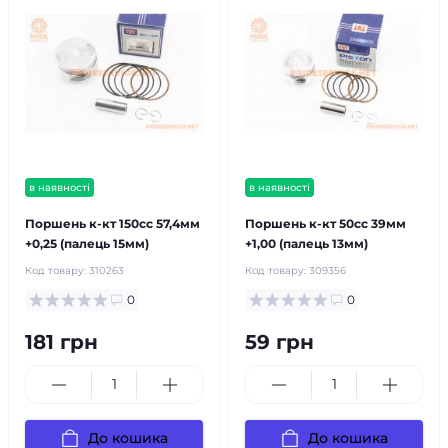
в наявності
в наявності
Поршень к-кт 150cc 57,4мм
Поршень к-кт 50cc 39мм
+0,25 (палець 15мм)
+1,00 (палець 13мм)
Код товару:
310263
Код товару:
309356
0
0
181 грн
59 грн
До кошика
До кошика