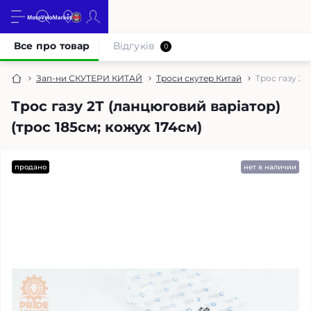
Все про товар
Відгуків
0
Зап-ни СКУТЕРИ КИТАЙ
Троси скутер Китай
Трос газу 2Т
Трос газу 2Т (ланцюговий варіатор)
(трос 185см; кожух 174см)
продано
нет в наличии