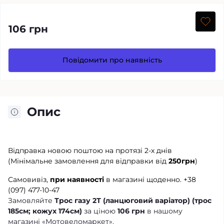
106 грн
Повідомити про наявність
Опис
Відправка новою поштою на протязі 2-х днів
(Мінімальне замовлення для відправки від
250грн
)
Самовивіз,
при наявності
в магазині щоденно.
+38
(097) 477-10-47
Замовляйте
Трос газу 2Т (ланцюговий варіатор) (трос
185см; кожух 174см)
за ціною
106 грн
в нашому
магазині «Мотовеломаркет».