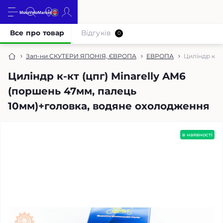
Все про товар
Відгуків
0
Зап-ни СКУТЕРИ ЯПОНІЯ, ЄВРОПА
ЕВРОПА
Циліндр к-к
Циліндр к-кт (цпг) Minarelly AM6
(поршень 47мм, палець
10мм)+головка, водяне охолодження
в наявності