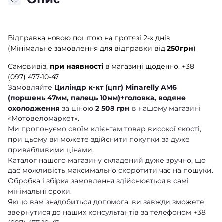
Відправка новою поштою на протязі 2-х днів
(Мінімальне замовлення для відправки від
250грн
)
Самовивіз,
при наявності
в магазині щоденно.
+38
(097) 477-10-47
Замовляйте
Циліндр к-кт (цпг) Minarelly AM6
(поршень 47мм, палець 10мм)+головка, водяне
охолодження
за ціною
2 508 грн
в нашому магазині
«Мотовеломаркет».
Ми пропонуємо своїм клієнтам товар високої якості,
при цьому ви можете здійснити покупки за дуже
привабливими цінами.
Каталог нашого магазину складений дуже зручно, що
дає можливість максимально скоротити час на пошуки.
Обробка і збірка замовлення здійснюється в самі
мінімальні сроки.
Якщо вам знадобиться допомога, ви завжди зможете
звернутися до наших консультантів за телефоном +38