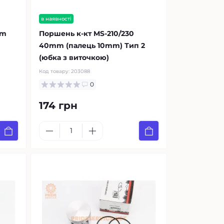
в наявності
mm
Поршень к-кт MS-210/230
40mm (палець 10mm) Тип 2
(юбка з виточкою)
Код товару:
203088
0
174 грн