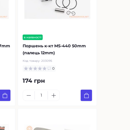
в наявності
 47mm
Поршень к-кт MS-440 50mm
(палець 12mm)
Код товару:
203095
0
174 грн