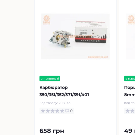
в наявності
в ная
Карбюратор
Порш
350/351/352/371/391/401
8mm
Код товару:
206043
Код то
0
658 грн
49 