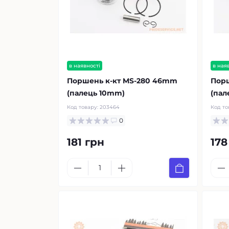
в наявності
в ная
Поршень к-кт MS-280 46mm
Порш
(палець 10mm)
(пал
Код товару:
203464
Код то
0
181 грн
178