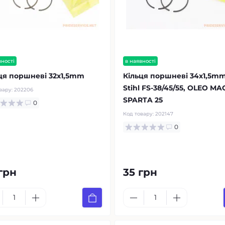
вності
в наявності
ця поршневі 32x1,5mm
Кільця поршневі 34х1,5m
Stihl FS-38/45/55, OLEO MA
вару:
202206
SPARTA 25
0
Код товару:
202147
0
грн
35 грн