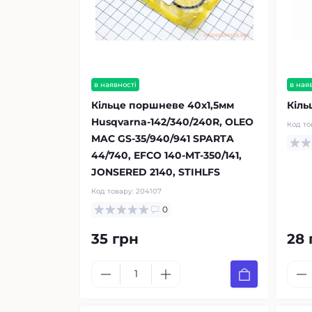
в наявності
в ная
Кільце поршневе 40х1,5мм
Кіль
Husqvarna-142/340/240R, OLEO
Код то
MAC GS-35/940/941 SPARTA
44/740, EFCO 140-MT-350/141,
JONSERED 2140, STIHLFS
Код товару:
204107
0
35 грн
28 