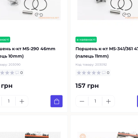
вності
в наявності
ень к-кт MS-290 46mm
Поршень к-кт MS-341/361
ець 10mm)
(палець 11mm)
вару:
203090
Код товару:
203092
0
0
 грн
157 грн