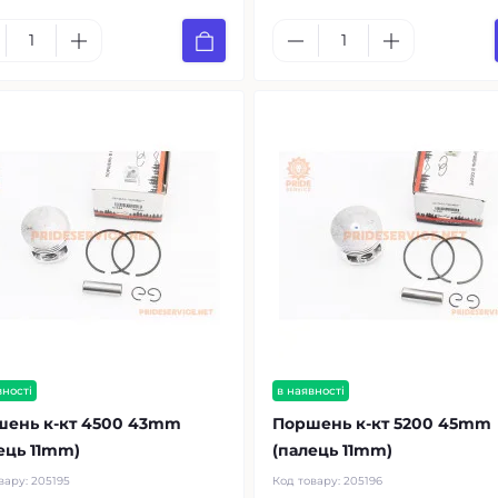
вності
в наявності
шень к-кт 4500 43mm
Поршень к-кт 5200 45mm
ець 11mm)
(палець 11mm)
вару:
205195
Код товару:
205196