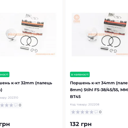
вності
в наявності
ень к-кт 32mm (палець
Поршень к-кт 34mm (пале
)
8mm) Stihl FS-38/45/55, MM
BT45
вару:
202310
Код товару:
202208
0
0
грн
132 грн