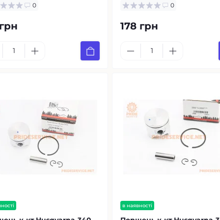
0
0
 грн
178 грн
вності
в наявності