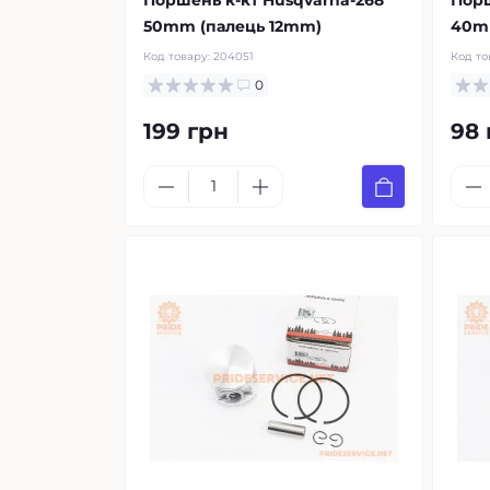
Поршень к-кт Husqvarna-268
Порш
50mm (палець 12mm)
40m
Код товару:
204051
Код то
0
199 грн
98 