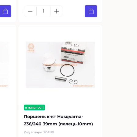
в наявності
Поршень к-кт Husqvarna-
236/240 39mm (палець 10mm)
Код товару:
204110