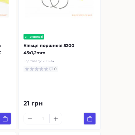
в наявності
m
Кільця поршневі 5200
C
45х1,2mm
Код товару:
205234
0
21 грн