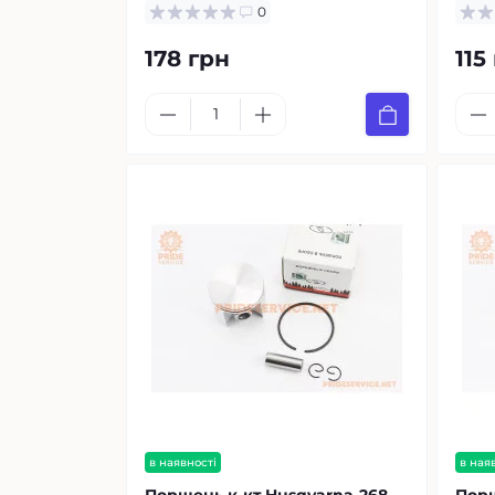
0
178 грн
115
в наявності
в ная