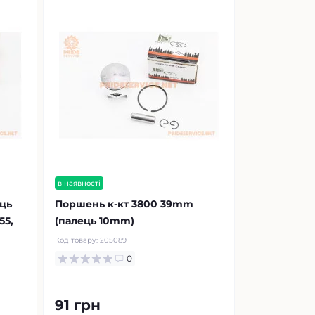
в наявності
ць
Поршень к-кт 3800 39mm
55,
(палець 10mm)
Код товару:
205089
0
91 грн