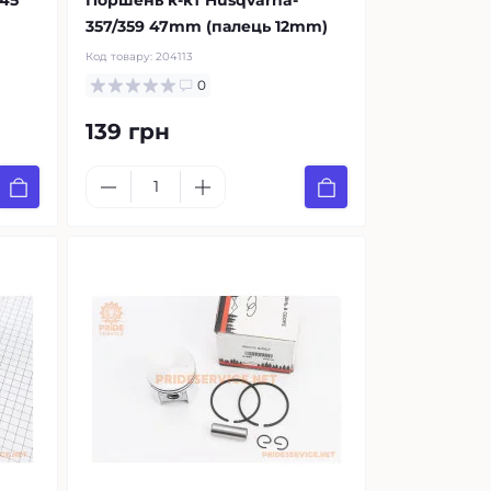
345
Поршень к-кт Husqvarna-
357/359 47mm (палець 12mm)
Код товару:
204113
0
139 грн