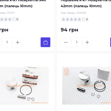
ень к-кт Husqvarna-340
Поршень к-кт Husqvarna-
m (палець 10mm)
42mm (палець 10mm)
вару:
204111
Код товару:
204053
0
0
грн
94 грн