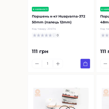
в наявності
в ная
Поршень к-кт Husqvarna-372
Порш
50mm (палець 12mm)
48m
Код товару:
204114
Код то
0
111 грн
111