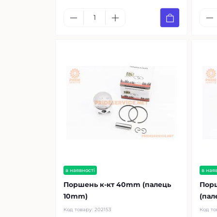
в наявності
в ная
Поршень к-кт 40mm (палець
Пор
10mm)
(пал
Код товару:
202153
Код то