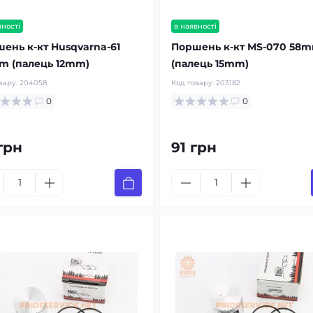
вності
в наявності
ень к-кт Husqvarna-61
Поршень к-кт MS-070 58
m (палець 12mm)
(палець 15mm)
вару:
204058
Код товару:
203182
0
0
 грн
91 грн