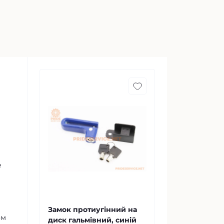
е
Замок протиугінний на
ом
диск гальмівний, синій