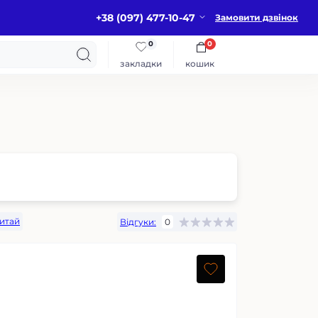
+38 (097) 477-10-47
Замовити дзвінок
0
0
закладки
кошик
итай
Відгуки:
0