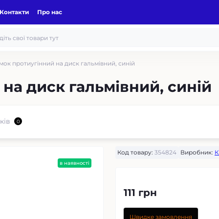
Контакти
Про нас
мок протиугінний на диск гальмівний, синій
на диск гальмівний, синій
ків
0
Код товару:
354824
Виробник:
К
в наявності
111 грн
Швидке замовлення