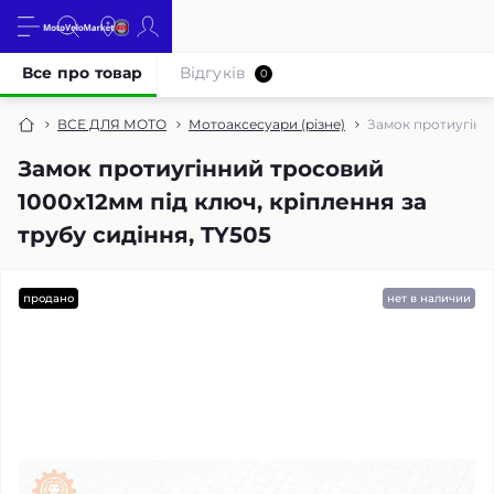
Все про товар
Відгуків
0
ВСЕ ДЛЯ МОТО
Мотоаксесуари (різне)
Замок протиугінни
Замок протиугінний тросовий
1000х12мм під ключ, кріплення за
трубу сидіння, TY505
продано
нет в наличии