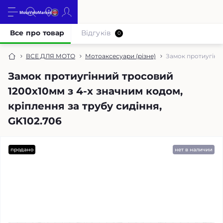
Все про товар
Відгуків
0
ВСЕ ДЛЯ МОТО
Мотоаксесуари (різне)
Замок протиугінни
Замок протиугінний тросовий
1200х10мм з 4-х значним кодом,
кріплення за трубу сидіння,
GK102.706
продано
нет в наличии