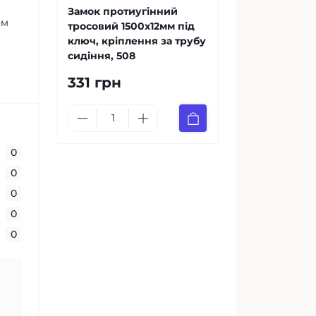
Замок протиугінний
ом
тросовий 1500х12мм під
ключ, кріплення за трубу
сидіння, 508
331 грн
0
0
0
0
0