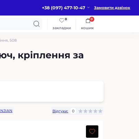
+38 (097) 477-10-47
Замовити дзвінок
0
0
закладки
кошик
іння, 508
юч, кріплення за
INJIAN
Відгуки:
0