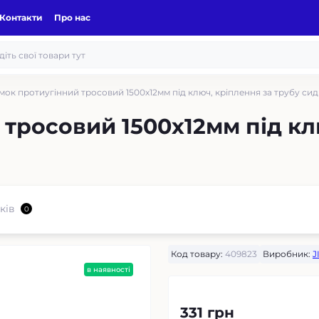
Контакти
Про нас
мок протиугінний тросовий 1500х12мм під ключ, кріплення за трубу сид
тросовий 1500х12мм під кл
ків
0
Код товару:
409823
Виробник:
J
в наявності
331 грн