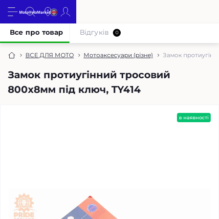
Все про товар
Відгуків
0
ВСЕ ДЛЯ МОТО
Мотоаксесуари (різне)
Замок протиугінн
Замок протиугінний тросовий
800х8мм під ключ, TY414
в наявності