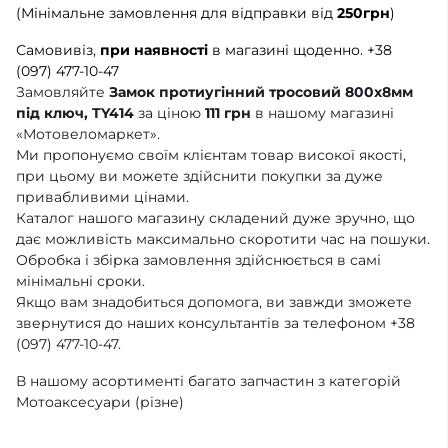
(Мінімальне замовлення для відправки від
250грн
)
Самовивіз,
при наявності
в магазині щоденно.
+38
(097) 477-10-47
Замовляйте
Замок протиугінний тросовий 800х8мм
під ключ, TY414
за ціною
111 грн
в нашому магазині
«Мотовеломаркет».
Ми пропонуємо своїм клієнтам товар високої якості,
при цьому ви можете здійснити покупки за дуже
привабливими цінами.
Каталог нашого магазину складений дуже зручно, що
дає можливість максимально скоротити час на пошуки.
Обробка і збірка замовлення здійснюється в самі
мінімальні сроки.
Якщо вам знадобиться допомога, ви завжди зможете
звернутися до наших консультантів за телефоном +38
(097) 477-10-47.
В нашому асортименті багато запчастин з категорій
Мотоаксесуари (різне)