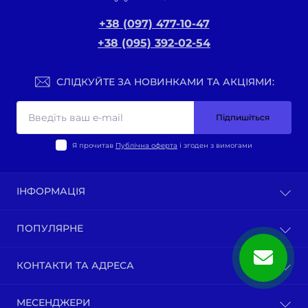
+38 (097) 477-10-47
+38 (095) 392-02-54
СЛІДКУЙТЕ ЗА НОВИНКАМИ ТА АКЦІЯМИ:
Підпишіться
Я прочитав
Публічна оферта
і згоден з вимогами
ІНФОРМАЦІЯ
Оплата та доставка
ПОПУЛЯРНЕ
Політика конфіденційності
Публічна оферта
ВЕЛО-ТОВАРИ
КОНТАКТИ ТА АДРЕСА
Про нас
Запчастини мотоциклів китай
Зворотній зв’язок
Зап-ни СКУТЕРИ ЯПОНІЯ, ЄВРОПА
м. Київ, вул. Ґарета Джонса, 1
Карта сайту
МЕСЕНДЖЕРИ
Бензопили / тримера (мотокоси) та запчастини