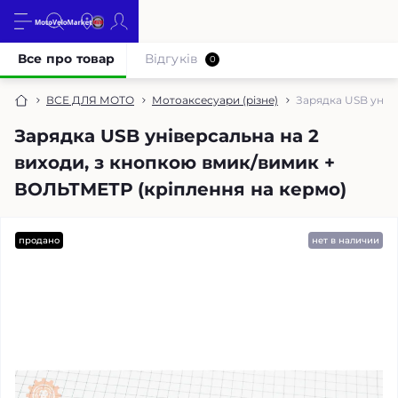
Все про товар
Відгуків
0
ВСЕ ДЛЯ МОТО
Мотоаксесуари (різне)
Зарядка USB унів
Зарядка USB універсальна на 2
виходи, з кнопкою вмик/вимик +
ВОЛЬТМЕТР (кріплення на кермо)
продано
нет в наличии