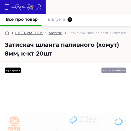
Все про товар
Відгуків
0
ІНСТРУМЕНТИ
Метизи
Затискач шланга паливного (хомут
Затискач шланга паливного (хомут)
8мм, к-кт 20шт
продано
нет в наличии