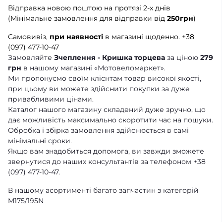
Відправка новою поштою на протязі 2-х днів
(Мінімальне замовлення для відправки від
250грн
)
Самовивіз,
при наявності
в магазині щоденно.
+38
(097) 477-10-47
Замовляйте
Зчеплення - Кришка торцева
за ціною
279
грн
в нашому магазині «Мотовеломаркет».
Ми пропонуємо своїм клієнтам товар високої якості,
при цьому ви можете здійснити покупки за дуже
привабливими цінами.
Каталог нашого магазину складений дуже зручно, що
дає можливість максимально скоротити час на пошуки.
Обробка і збірка замовлення здійснюється в самі
мінімальні сроки.
Якщо вам знадобиться допомога, ви завжди зможете
звернутися до наших консультантів за телефоном +38
(097) 477-10-47.
В нашому асортименті багато запчастин з категорій
M175/195N