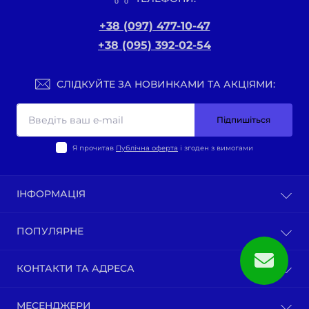
+38 (097) 477-10-47
+38 (095) 392-02-54
СЛІДКУЙТЕ ЗА НОВИНКАМИ ТА АКЦІЯМИ:
Підпишіться
Я прочитав
Публічна оферта
і згоден з вимогами
ІНФОРМАЦІЯ
Оплата та доставка
ПОПУЛЯРНЕ
Політика конфіденційності
Публічна оферта
ВЕЛО-ТОВАРИ
КОНТАКТИ ТА АДРЕСА
Про нас
Запчастини по моделям мотоциклів
Зворотній зв’язок
Зап-ни СКУТЕРИ ЯПОНІЯ, ЄВРОПА
м. Київ, вул. Ґарета Джонса, 1
Карта сайту
МЕСЕНДЖЕРИ
Бензопили / тримера (мотокоси) та запчастини