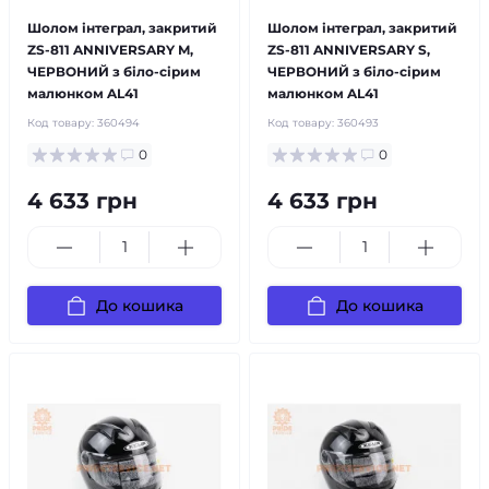
Шолом інтеграл, закритий
Шолом інтеграл, закритий
ZS-811 ANNIVERSARY M,
ZS-811 ANNIVERSARY S,
ЧЕРВОНИЙ з біло-сірим
ЧЕРВОНИЙ з біло-сірим
малюнком AL41
малюнком AL41
Код товару:
360494
Код товару:
360493
0
0
4 633 грн
4 633 грн
До кошика
До кошика