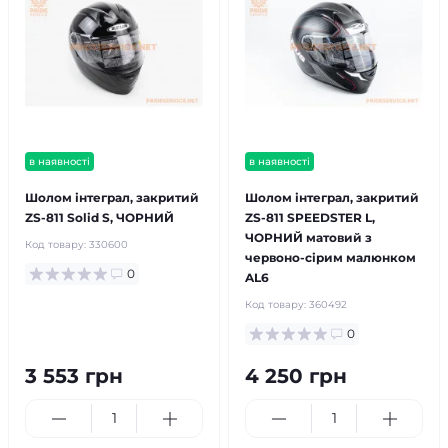
в наявності
в наявності
Шолом інтеграл, закритий
Шолом інтеграл, закритий
ZS-811 Solid S, ЧОРНИЙ
ZS-811 SPEEDSTER L,
ЧОРНИЙ матовий з
Код товару:
330600
червоно-сірим малюнком
0
AL6
Код товару:
360492
0
3 553 грн
4 250 грн