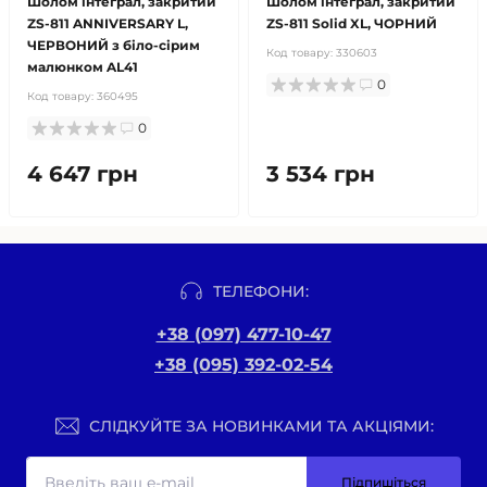
Шолом інтеграл, закритий
Шолом інтеграл, закритий
ZS-811 ANNIVERSARY L,
ZS-811 Solid XL, ЧОРНИЙ
ЧЕРВОНИЙ з біло-сірим
Код товару:
330603
малюнком AL41
0
Код товару:
360495
0
4 647 грн
3 534 грн
ТЕЛЕФОНИ:
+38 (097) 477-10-47
+38 (095) 392-02-54
СЛІДКУЙТЕ ЗА НОВИНКАМИ ТА АКЦІЯМИ:
Підпишіться