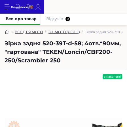
Все про товар
Відгуків
0
ВСЕ ДЛЯ МОТО
ЗЧ-МОТО (РІЗНЕ)
Зірка задня 520-39T-d-
Зірка задня 520-39T-d-58; 4отв.*90мм,
"гартована" TEKEN/Loncin/CBF200-
250/Scrambler 250
в наявності