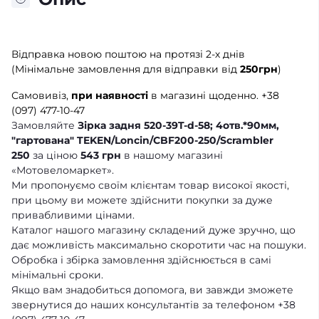
Відправка новою поштою на протязі 2-х днів
(Мінімальне замовлення для відправки від
250грн
)
Самовивіз,
при наявності
в магазині щоденно.
+38
(097) 477-10-47
Замовляйте
Зірка задня 520-39T-d-58; 4отв.*90мм,
"гартована" TEKEN/Loncin/CBF200-250/Scrambler
250
за ціною
543 грн
в нашому магазині
«Мотовеломаркет».
Ми пропонуємо своїм клієнтам товар високої якості,
при цьому ви можете здійснити покупки за дуже
привабливими цінами.
Каталог нашого магазину складений дуже зручно, що
дає можливість максимально скоротити час на пошуки.
Обробка і збірка замовлення здійснюється в самі
мінімальні сроки.
Якщо вам знадобиться допомога, ви завжди зможете
звернутися до наших консультантів за телефоном +38