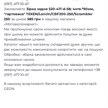
(097) 477-10-47
Замовляйте
Зірка задня 520-41T-d-58; 4отв.*90мм,
"гартована" TEKEN/Loncin/CBF200-250/Scrambler
250
за ціною
585 грн
в нашому магазині
«Мотовеломаркет».
Ми пропонуємо своїм клієнтам товар високої якості,
при цьому ви можете здійснити покупки за дуже
привабливими цінами.
Каталог нашого магазину складений дуже зручно, що
дає можливість максимально скоротити час на пошуки.
Обробка і збірка замовлення здійснюється в самі
мінімальні сроки.
Якщо вам знадобиться допомога, ви завжди зможете
звернутися до наших консультантів за телефоном +38
(097) 477-10-47.
В нашому асортименті багато запчастин з категорій
GEON