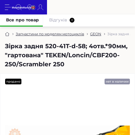
Все про товар
Відгуків
0
Запчастини по моделям мотоциклів
GEON
Зірка задня 52
Зірка задня 520-41T-d-58; 4отв.*90мм,
"гартована" TEKEN/Loncin/CBF200-
250/Scrambler 250
продано
нет в наличии