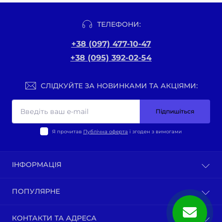
ТЕЛЕФОНИ:
+38 (097) 477-10-47
+38 (095) 392-02-54
СЛІДКУЙТЕ ЗА НОВИНКАМИ ТА АКЦІЯМИ:
Підпишіться
Я прочитав
Публічна оферта
і згоден з вимогами
ІНФОРМАЦІЯ
Оплата та доставка
ПОПУЛЯРНЕ
Політика конфіденційності
Публічна оферта
ВЕЛО-ТОВАРИ
КОНТАКТИ ТА АДРЕСА
Про нас