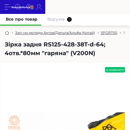
Все про товар
Відгуків
0
Зап-ни мопеди Актив/Дельта/Альфа (Китай)
SPORT50
Зір
Зірка задня RS125-428-38T-d-64;
4отв.*80мм "гаряна" (V200N)
в наявності