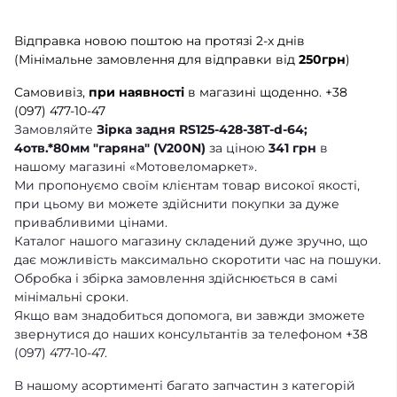
Відправка новою поштою на протязі 2-х днів
(Мінімальне замовлення для відправки від
250грн
)
Самовивіз,
при наявності
в магазині щоденно.
+38
(097) 477-10-47
Замовляйте
Зірка задня RS125-428-38T-d-64;
4отв.*80мм "гаряна" (V200N)
за ціною
341 грн
в
нашому магазині «Мотовеломаркет».
Ми пропонуємо своїм клієнтам товар високої якості,
при цьому ви можете здійснити покупки за дуже
привабливими цінами.
Каталог нашого магазину складений дуже зручно, що
дає можливість максимально скоротити час на пошуки.
Обробка і збірка замовлення здійснюється в самі
мінімальні сроки.
Якщо вам знадобиться допомога, ви завжди зможете
звернутися до наших консультантів за телефоном +38
(097) 477-10-47.
В нашому асортименті багато запчастин з категорій