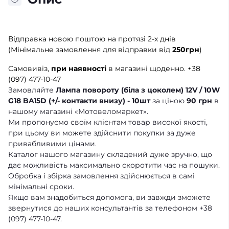
Відправка новою поштою на протязі 2-х днів
(Мінімальне замовлення для відправки від
250грн
)
Самовивіз,
при наявності
в магазині щоденно.
+38
(097) 477-10-47
Замовляйте
Лампа повороту (біла з цоколем) 12V / 10W
G18 BA15D (+/- контакти внизу) - 10шт
за ціною
90 грн
в
нашому магазині «Мотовеломаркет».
Ми пропонуємо своїм клієнтам товар високої якості,
при цьому ви можете здійснити покупки за дуже
привабливими цінами.
Каталог нашого магазину складений дуже зручно, що
дає можливість максимально скоротити час на пошуки.
Обробка і збірка замовлення здійснюється в самі
мінімальні сроки.
Якщо вам знадобиться допомога, ви завжди зможете
звернутися до наших консультантів за телефоном +38
(097) 477-10-47.