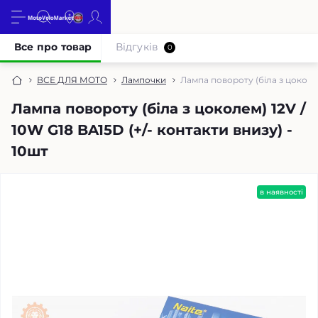
Все про товар
Відгуків
0
ВСЕ ДЛЯ МОТО
Лампочки
Лампа повороту (біла з цоколем
Лампа повороту (біла з цоколем) 12V /
10W G18 BA15D (+/- контакти внизу) -
10шт
в наявності