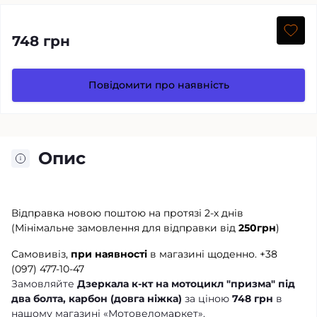
748 грн
Повідомити про наявність
Опис
Відправка новою поштою на протязі 2-х днів
(Мінімальне замовлення для відправки від
250грн
)
Самовивіз,
при наявності
в магазині щоденно.
+38
(097) 477-10-47
Замовляйте
Дзеркала к-кт на мотоцикл "призма" під
два болта, карбон (довга ніжка)
за ціною
748 грн
в
нашому магазині «Мотовеломаркет».