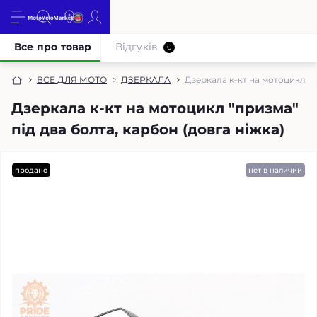
Все про товар
Відгуків
0
ВСЕ ДЛЯ МОТО
ДЗЕРКАЛА
Дзеркала к-кт на мотоцикл "п
Дзеркала к-кт на мотоцикл "призма"
під два болта, карбон (довга ніжка)
продано
нет в наличии