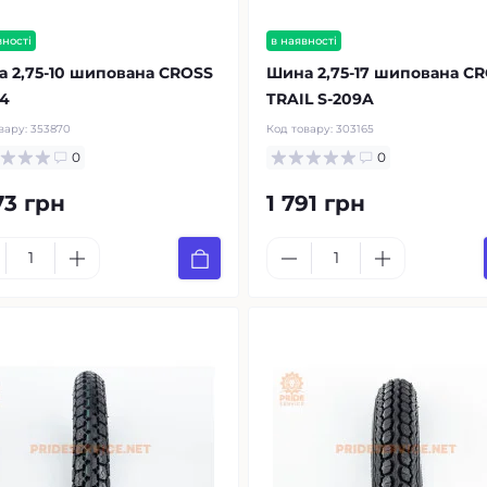
вності
в наявності
 2,75-10 шипована CROSS
Шина 2,75-17 шипована C
14
TRAIL S-209A
вару:
353870
Код товару:
303165
0
0
73 грн
1 791 грн