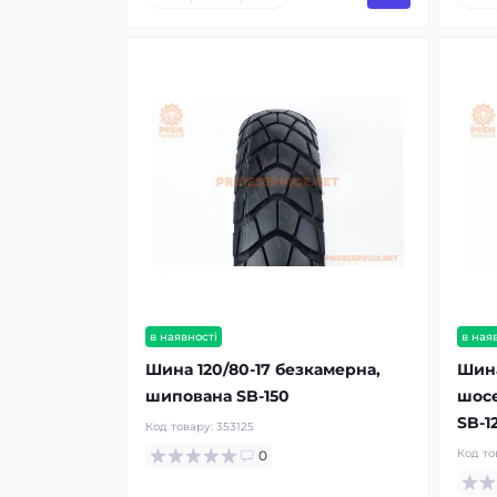
в наявності
в ная
Шина 120/80-17 безкамерна,
Шина
шипована SB-150
шос
SB-1
Код товару:
353125
Код то
0