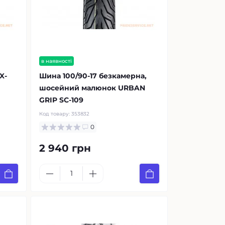
в наявності
X-
Шина 100/90-17 безкамерна,
шосейний малюнок URBAN
GRIP SC-109
Код товару:
353832
0
2 940 грн