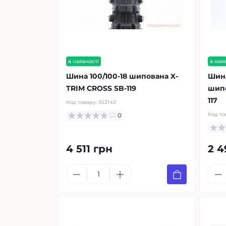
в наявності
в ная
Шина 100/100-18 шипована X-
Шина
TRIM CROSS SB-119
шип
117
Код товару:
353140
Код то
0
4 511 грн
2 4