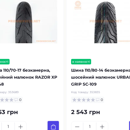
вності
в наявності
 110/70-17 безкамерна,
Шина 110/80-14 безкамерна
ейний малюнок RAZOR XP
шосейний малюнок URBA
48
GRIP SC-109
вару:
353689
Код товару:
353835
0
0
53 грн
2 543 грн