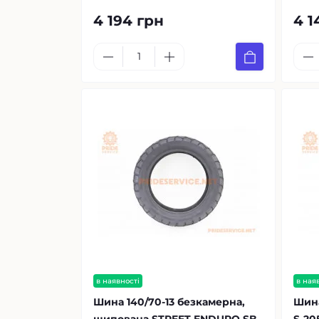
4 194 грн
4 1
в наявності
в ная
Шина 140/70-13 безкамерна,
Шина