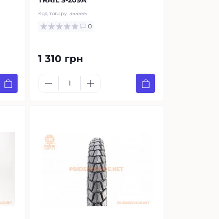
TRAIL S-209A
Код товару:
353555
0
1 310 грн