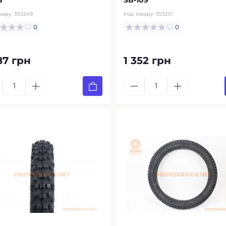
5
SB-109
вару:
353249
Код товару:
353251
0
0
87 грн
1 352 грн