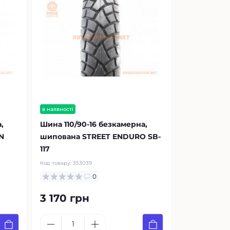
в наявності
,
Шина 110/90-16 безкамерна,
N
шипована STREET ENDURO SB-
117
Код товару:
353039
0
3 170 грн