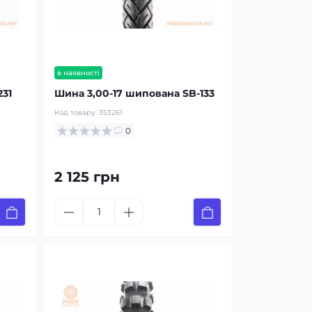
в наявності
231
Шина 3,00-17 шипована SB-133
Код товару:
353261
0
2 125 грн