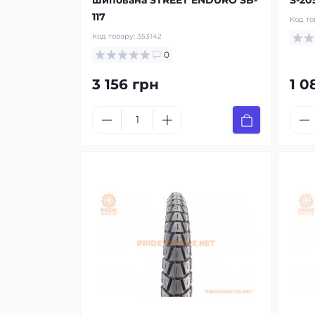
шипована STREET ENDURO SB-
S-20
117
Код то
Код товару:
353142
0
3 156 грн
1 0