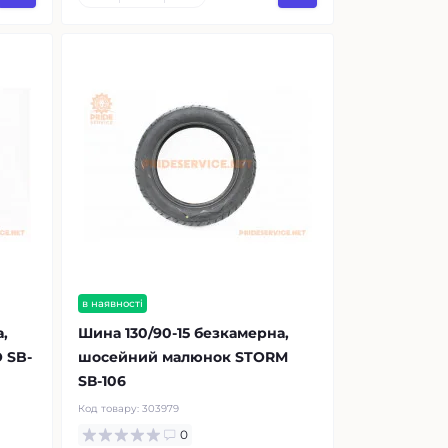
в наявності
,
Шина 130/90-15 безкамерна,
 SB-
шосейний малюнок STORM
SВ-106
Код товару:
303979
0