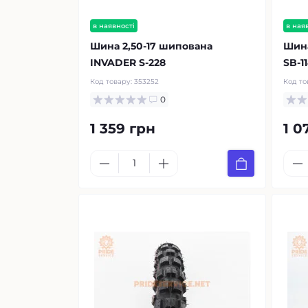
в наявності
в ная
Шина 2,50-17 шипована
Шина
INVADER S-228
SB-1
Код товару:
353252
Код то
0
1 359 грн
1 0