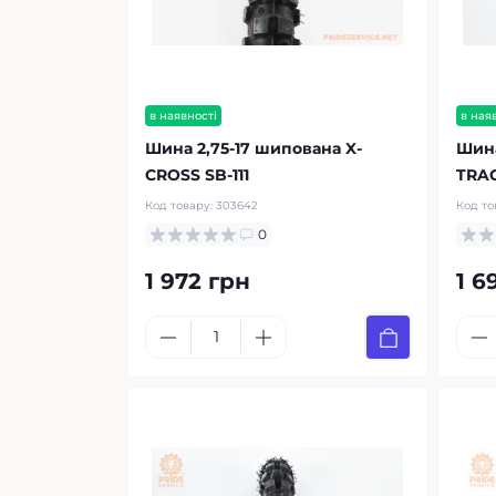
в наявності
в ная
Шина 2,75-17 шипована X-
Шина
CROSS SB-111
TRAC
Код товару:
303642
Код то
0
1 972 грн
1 6