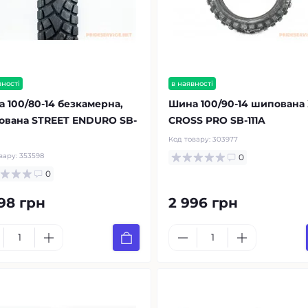
вності
в наявності
 100/80-14 безкамерна,
Шина 100/90-14 шипована 
ована STREET ENDURO SB-
CROSS PRO SB-111A
Код товару:
303977
вару:
353598
0
0
98 грн
2 996 грн