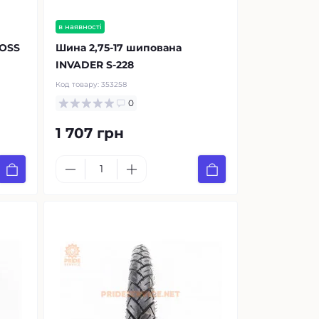
в наявності
ROSS
Шина 2,75-17 шипована
INVADER S-228
Код товару:
353258
0
1 707 грн