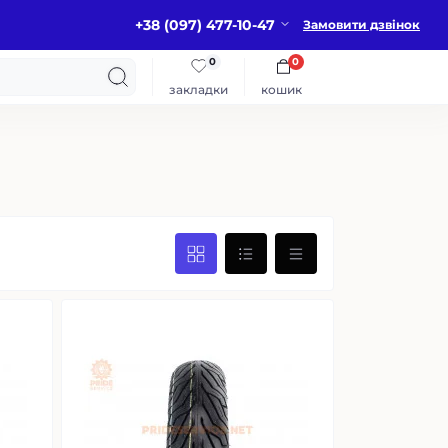
+38 (097) 477-10-47
Замовити дзвінок
0
0
закладки
кошик