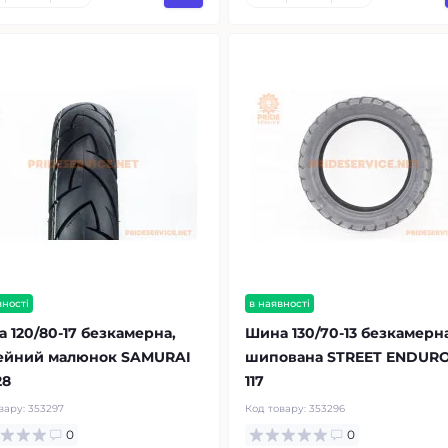
вності
в наявності
 120/80-17 безкамерна,
Шина 130/70-13 безкамерна
ейний малюнок SAMURAI
шипована STREET ENDURO
28
117
вару:
353297
Код товару:
353296
0
0