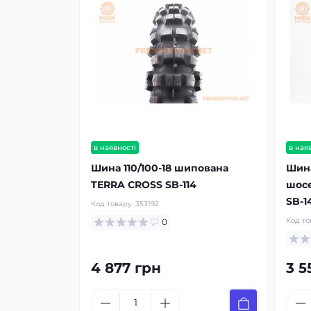
в наявності
в ная
Шина 110/100-18 шипована
Шина
TERRA CROSS SB-114
шос
SB-1
Код товару:
353192
Код то
0
4 877 грн
3 5