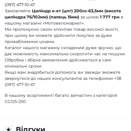
(097) 477-10-47
Замовляйте
Циліндр к-кт (цпг) 200cc-63,5мм (висота
циліндра 76/102мм) (палець 15мм)
за ціною
1 777 грн
в
нашому магазині «Мотовеломаркет».
Ми пропонуємо своїм клієнтам товар високої якості,
при цьому ви можете здійснити покупки за дуже
привабливими цінами.
Каталог нашого магазину складений дуже зручно, що
дає можливість максимально скоротити час на пошуки.
Обробка і збірка замовлення здійснюється в самі
мінімальні сроки.
Якщо вам знадобиться допомога, ви завжди зможете
звернутися до наших консультантів за телефоном +38
(097) 477-10-47.
В нашому асортименті багато запчастин з категорій
CG125-250
Відгуки