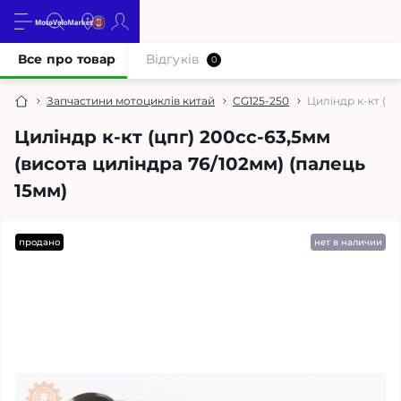
Все про товар
Відгуків
0
Запчастини мотоциклів китай
CG125-250
Циліндр к-кт (цп
Циліндр к-кт (цпг) 200cc-63,5мм
(висота циліндра 76/102мм) (палець
15мм)
продано
нет в наличии